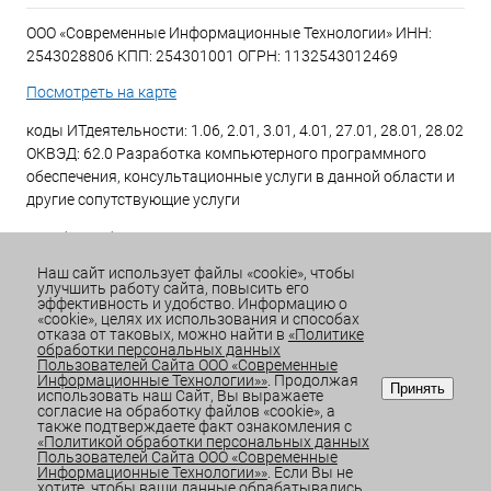
ООО «Современные Информационные Технологии» ИНН:
2543028806 КПП: 254301001 ОГРН: 1132543012469
Посмотреть на карте
коды ИТдеятельности: 1.06, 2.01, 3.01, 4.01, 27.01, 28.01, 28.02
ОКВЭД: 62.0 Разработка компьютерного программного
обеспечения, консультационные услуги в данной области и
другие сопутствующие услуги
+7 (423) 269-34-34
Наш сайт использует файлы «cookie», чтобы
улучшить работу сайта, повысить его
Email:
office@sitdv.ru
эффективность и удобство. Информацию о
«cookie», целях их использования и способах
График работы Пн-Пт: с 9:00 до 18:00 Сб/Вс: Выходной
отказа от таковых, можно найти в
«Политике
обработки персональных данных
Пользователей Сайта ООО «Современные
Информационные Технологии»»
. Продолжая
Принять
использовать наш Сайт, Вы выражаете
согласие на обработку файлов «cookie», а
также подтверждаете факт ознакомления с
«Политикой обработки персональных данных
Пользователей Сайта ООО «Современные
Информационные Технологии»»
. Если Вы не
ИЗБРАННОЕ
0
КОРЗИНА
0
хотите, чтобы ваши данные обрабатывались,