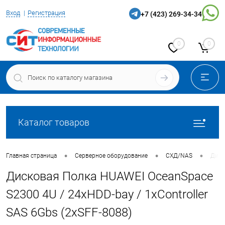
Вход
Регистрация
+7 (423) 269-34-34
0
0
Каталог товаров
•
•
•
Главная страница
Серверное оборудование
СХД/NAS
Диск
Дисковая Полка HUAWEI OceanSpace
S2300 4U / 24xHDD-bay / 1xController
SAS 6Gbs (2xSFF-8088)