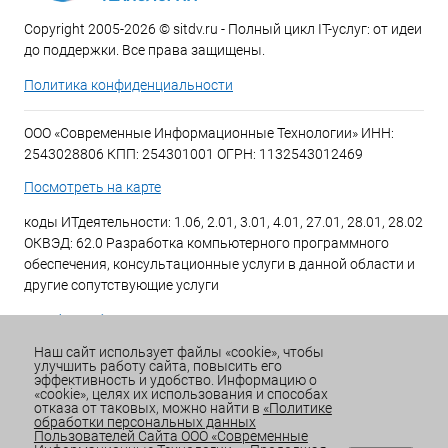
Copyright 2005-2026 © sitdv.ru - Полный цикл IT-услуг: от идеи
до поддержки. Все права защищены.
Политика конфиденциальности
ООО «Современные Информационные Технологии» ИНН:
2543028806 КПП: 254301001 ОГРН: 1132543012469
Посмотреть на карте
коды ИТдеятельности: 1.06, 2.01, 3.01, 4.01, 27.01, 28.01, 28.02
ОКВЭД: 62.0 Разработка компьютерного программного
обеспечения, консультационные услуги в данной области и
другие сопутствующие услуги
+7 (423) 269-34-34
Наш сайт использует файлы «cookie», чтобы
улучшить работу сайта, повысить его
Email:
office@sitdv.ru
эффективность и удобство. Информацию о
«cookie», целях их использования и способах
График работы Пн-Пт: с 9:00 до 18:00 Сб/Вс: Выходной
отказа от таковых, можно найти в
«Политике
обработки персональных данных
Пользователей Сайта ООО «Современные