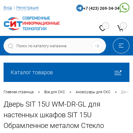
Вход
Регистрация
+7 (423) 269-34-34
0
0
Каталог товаров
•
•
•
Главная страница
Все для СКС
Аксессуары для СКС
Двери
Дверь SIT 15U WM-DR-GL для
настенных шкафов SIT 15U
Обрамленное металом Стекло