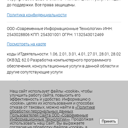
до поддержки. Все права защищены.
Политика конфиденциальности
ООО «Современные Информационные Технологии» ИНН:
2543028806 КПП: 254301001 ОГРН: 1132543012469
Посмотреть на карте
коды ИТдеятельности: 1.06, 2.01, 3.01, 4.01, 27.01, 28.01, 28.02
ОКВЭД: 62.0 Разработка компьютерного программного
обеспечения, консультационные услуги в данной области и
другие сопутствующие услуги
+7 (423) 269-34-34
Наш сайт использует файлы «cookie», чтобы
улучшить работу сайта, повысить его
Email:
office@sitdv.ru
эффективность и удобство. Информацию о
«cookie», целях их использования и способах
График работы Пн-Пт: с 9:00 до 18:00 Сб/Вс: Выходной
отказа от таковых, можно найти в
«Политике
обработки персональных данных
Пользователей Сайта ООО «Современные
Информационные Технологии»»
. Продолжая
Принять
использовать наш Сайт, Вы выражаете
согласие на обработку файлов «cookie», а