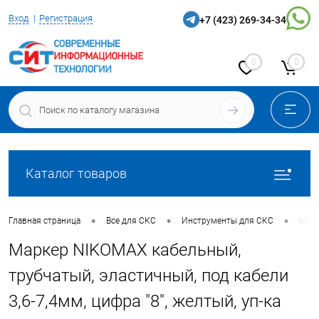
Вход
Регистрация
+7 (423) 269-34-34
0
0
Каталог товаров
•
•
•
Главная страница
Все для СКС
Инструменты для СКС
Марк
Маркер NIKOMAX кабельный,
трубчатый, эластичный, под кабели
3,6-7,4мм, цифра "8", желтый, уп-ка