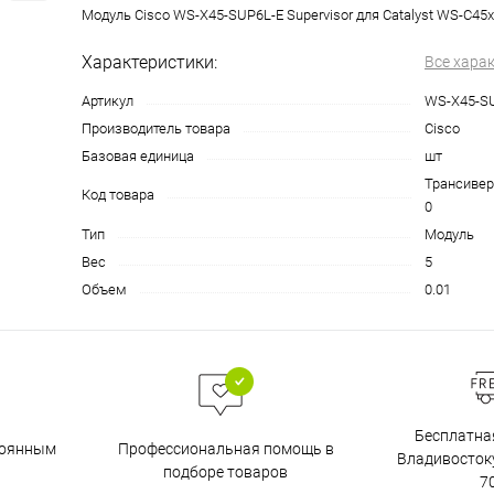
Модуль Cisco WS-X45-SUP6L-E Supervisor для Catalyst WS-C45x
Характеристики:
Все хара
Артикул
WS-X45-S
Производитель товара
Cisco
Базовая единица
шт
Трансиверы
Код товара
0
Тип
Модуль
Вес
5
Объем
0.01
Бесплатна
тоянным
Профессиональная помощь в
Владивостоку
подборе товаров
7