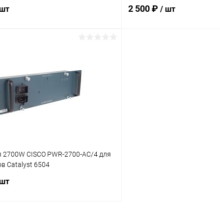
Ethernet
2 500 ₽
 шт
/ шт
В корзину
В корз
 клик
К сравнению
Купить в 1 клик
ое
В наличии
В избранное
я 2700W CISCO PWR-2700-AC/4 для
 Catalyst 6504
 шт