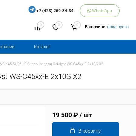
+7 (423) 269-34-34
WhatsApp
0
0
0
В корзине
пока пусто
омпании
Каталог
WS-X45-SUP6L-E Supervisor для Catalyst WS-C45xx-E 2x10G X2
yst WS-C45xx-E 2x10G X2
19 500 ₽
/ шт
В корзину