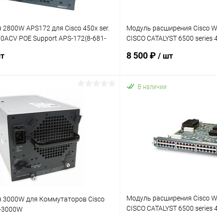
 2800W APS172 для Cisco 450x ser.
Модуль расширения Cisco W
0ACV POE Support APS-172(8-681-
CISCO CATALYST 6500 series 
Ethernet
8 500 ₽
шт
/ шт
В наличии
В корзину
В корз
 клик
К сравнению
Купить в 1 клик
ое
В наличии
В избранное
Модуль расширения Cisco W
я 3000W для Коммутаторов Cisco
CISCO CATALYST 6500 series 
-3000W