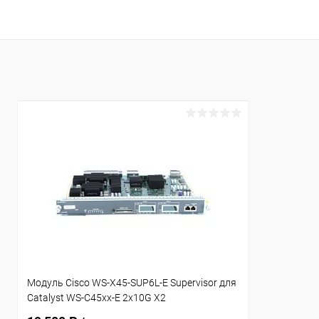
В корзину
Купить в 1 клик
К сравнению
Купить в 1
В избранное
В наличии
В избранн
Модуль Cisco WS-X45-SUP6L-E Supervisor для
Catalyst WS-C45xx-E 2x10G X2