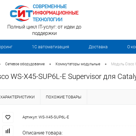
Полный цикл IT-услуг: от идеи до
поддержки
орсинг
1С автоматизация
Доставка
О к
•
•
•
Сетевое оборудование
Коммутаторы модульные
Модуль Cisco 
co WS-X45-SUP6L-E Supervisor для Catal
ХАРАКТЕРИСТИКИ
ПОХОЖИЕ ТОВАРЫ
Артикул:
WS-X45-SUP6L-E
Описание товара: