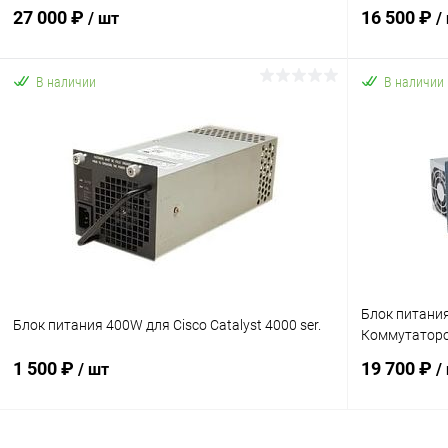
27 000 ₽
16 500 ₽
/ шт
/
В наличии
В наличии
В корзину
Купить в 1 клик
К сравнению
Купить в 1
В избранное
В наличии
В избранн
Блок питани
Блок питания 400W для Cisco Catalyst 4000 ser.
Коммутаторов
1 500 ₽
19 700 ₽
/ шт
/