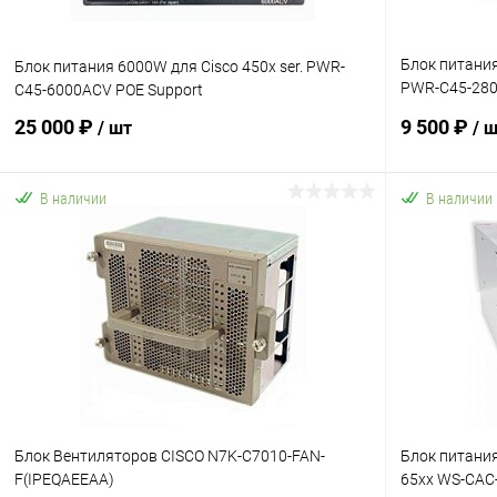
Блок питания
Блок питания 6000W для Cisco 450x ser. PWR-
PWR-C45-280
C45-6000ACV POE Support
339-01)
25 000 ₽
9 500 ₽
/ шт
/ 
В наличии
В наличии
В корзину
Купить в 1 клик
К сравнению
Купить в 1
В избранное
В наличии
В избранн
Блок Вентиляторов CISCO N7K-C7010-FAN-
Блок питани
F(IPEQAEEAA)
65xx WS-CAC