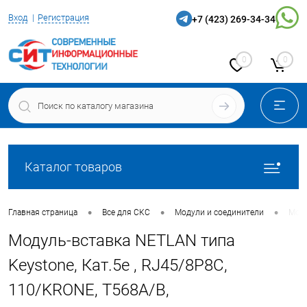
Вход
Регистрация
+7 (423) 269-34-34
0
0
Каталог товаров
•
•
•
Главная страница
Все для СКС
Модули и соединители
Моду
Модуль-вставка NETLAN типа
Keystone, Кат.5e , RJ45/8P8C,
110/KRONE, T568A/B,