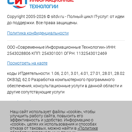
Copyright 2005-2026 © sitdv.ru - Полный цикл IT-услуг: от идеи
до поддержки. Все права защищены.
Политика конфиденциальности
ООО «Современные Информационные Технологии» ИНН:
2543028806 КПП: 254301001 ОГРН: 1132543012469
Посмотреть на карте
коды ИТдеятельности: 1.06, 2.01, 3.01, 4.01, 27.01, 28.01, 28.02
ОКВЭД: 62.0 Разработка компьютерного программного
обеспечения, консультационные услуги в данной области и
другие сопутствующие услуги
+7 (423) 269-34-34
Наш сайт использует файлы «cookie», чтобы
улучшить работу сайта, повысить его
Email:
office@sitdv.ru
эффективность и удобство. Информацию о
«cookie», целях их использования и способах
График работы Пн-Пт: с 9:00 до 18:00 Сб/Вс: Выходной
отказа от таковых, можно найти в
«Политике