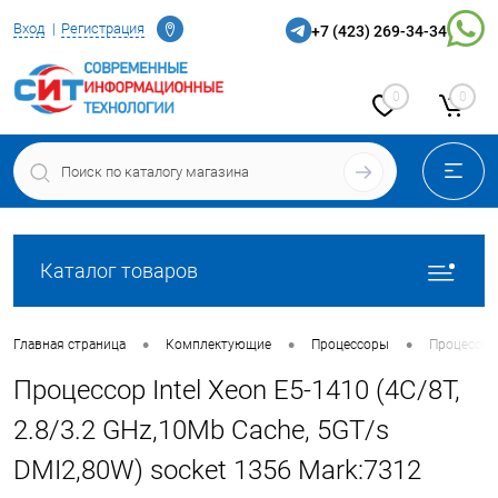
Определение
Вход
Регистрация
+7 (423) 269-34-34
0
0
Каталог товаров
•
•
•
Главная страница
Комплектующие
Процессоры
Процессор 
Процессор Intel Xeon E5-1410 (4C/8T,
2.8/3.2 GHz,10Mb Cache, 5GT/s
DMI2,80W) socket 1356 Mark:7312