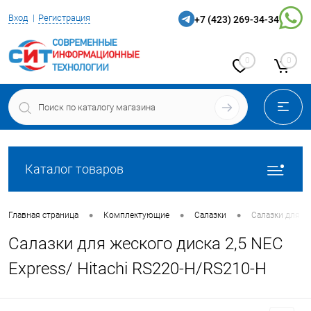
Вход
Регистрация
+7 (423) 269-34-34
0
0
Каталог товаров
•
•
•
Главная страница
Комплектующие
Салазки
Салазки для же
Салазки для жеского диска 2,5 NEC
Express/ Hitachi RS220-H/RS210-H