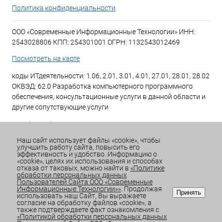
Политика конфиденциальности
ООО «Современные Информационные Технологии» ИНН:
2543028806 КПП: 254301001 ОГРН: 1132543012469
Посмотреть на карте
коды ИТдеятельности: 1.06, 2.01, 3.01, 4.01, 27.01, 28.01, 28.02
ОКВЭД: 62.0 Разработка компьютерного программного
обеспечения, консультационные услуги в данной области и
другие сопутствующие услуги
+7 (423) 269-34-34
Наш сайт использует файлы «cookie», чтобы
улучшить работу сайта, повысить его
Email:
office@sitdv.ru
эффективность и удобство. Информацию о
«cookie», целях их использования и способах
График работы Пн-Пт: с 9:00 до 18:00 Сб/Вс: Выходной
отказа от таковых, можно найти в
«Политике
обработки персональных данных
Пользователей Сайта ООО «Современные
Информационные Технологии»»
. Продолжая
Принять
использовать наш Сайт, Вы выражаете
согласие на обработку файлов «cookie», а
также подтверждаете факт ознакомления с
«Политикой обработки персональных данных