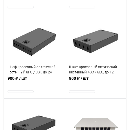
В наличии
В наличии
Шкаф кроссовый оптический
Шкаф кроссовый оптический
настенный 8FC / 8ST, до 24
настенный 4SC / 8LC, до 12
КДЗС, чёрный
КДЗС, чёрный
900 ₽
/ шт
800 ₽
/ шт
В наличии
В наличии