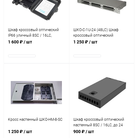
В наличии
В наличии
Шкаф кроссовый оптический
ШКО-С-1U-24 (48LC) Шкаф
IP66 уличный 8SC / 16LC,
кроссовый оптический
чёрный
стоечный
1 600 ₽
/ шт
1 250 ₽
/ шт
В наличии
В наличии
Кросс настенный ШКО-НМ-8-SC
Шкаф кроссовый оптический
настенный 8SC / 16LC, до 24
КДЗС, чёрный
1 250 ₽
/ шт
900 ₽
/ шт