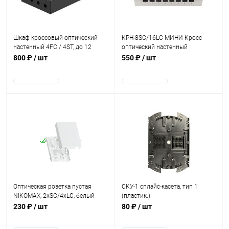
Шкаф кроссовый оптический
КРН-8SC/16LC МИНИ Кросс
настенный 4FC / 4ST, до 12
оптический настенный
КДЗС, чёрный
800 ₽
/ шт
550 ₽
/ шт
В наличии
В наличии
Оптическая розетка пустая
СКУ-1 сплайс-касета, тип 1
NIKOMAX, 2xSC/4xLC, белый
(пластик.)
230 ₽
/ шт
80 ₽
/ шт