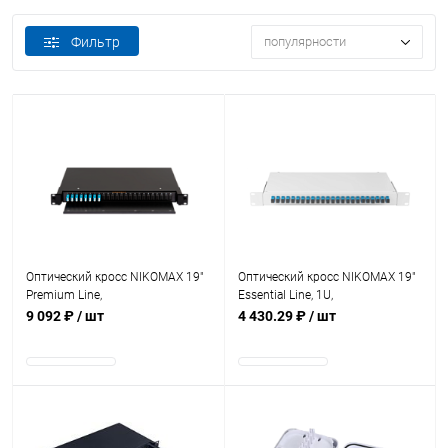
Фильтр
популярности
В наличии
В наличии
Оптический кросс NIKOMAX 19"
Оптический кросс NIKOMAX 19"
Premium Line,
Essential Line, 1U,
1U,укомплектованный на 16
укомплектованный на 24 порта
9 092 ₽
/ шт
4 430.29 ₽
/ шт
портов LC/UPC (8 двойных LC)
SC/UPC