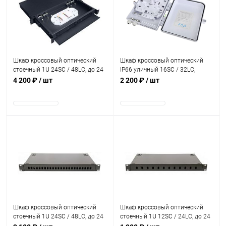
В наличии
В наличии
Шкаф кроссовый оптический
Шкаф кроссовый оптический
стоечный 1U 24SC / 48LC, до 24
IP66 уличный 16SC / 32LC,
КДЗС, чёрный, выдвижной
серый
4 200 ₽
/ шт
2 200 ₽
/ шт
В наличии
В наличии
Шкаф кроссовый оптический
Шкаф кроссовый оптический
стоечный 1U 24SC / 48LC, до 24
стоечный 1U 12SC / 24LC, до 24
КДЗС, чёрный
КДЗС, чёрный