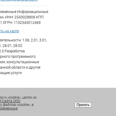
временные Информационные
ии» ИНН: 2543028806 КПП:
1 ОГРН: 1132543012469
ть на карте
ятельности: 1.06, 2.01, 3.01,
1, 28.01, 28.02
2.0 Разработка
рного программного
ния, консультационные
данной области и другие
ующие услуги
 о «cookie», целях их
й Сайта ООО
 файлов «cookie», а
Принять
овременные
НИЕ
0
ИЗБРАННОЕ
0
КОРЗИНА
0