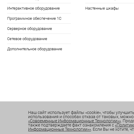
Интерактивное оборудование
Настенные шкафы
Программное обеспечение 1С
Серверное оборудование
Сетевое оборудование
Дополнительное оборудование
Наш сайт использует файлы «cookie», чтобы улучшить
использования и способах отказа от таковых, можно
«Современные Информационные Технологии»»
. Прод
также подтверждаете факт ознакомления с
«Политик
Информационные Технологии»»
. Если Вы не хотите,
WhatsApp
+7 (423) 269-34-34
office@sitdv.ru