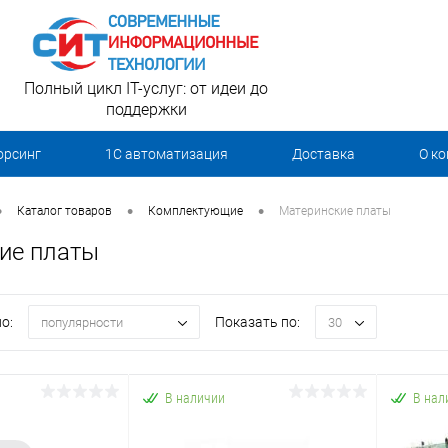
Полный цикл IT-услуг: от идеи до
поддержки
орсинг
1С автоматизация
Доставка
О к
•
•
•
Каталог товаров
Комплектующие
Материнские платы
ие платы
о:
Показать по:
популярности
30
В наличии
В нал