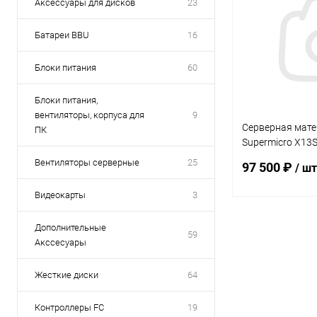
Аксессуары для дисков
23
Батареи BBU
16
Блоки питания
60
Блоки питания,
вентиляторы, корпуса для
9
Серверная мате
ПК
Supermicro X13S
LGA4677(TDP
Вентиляторы серверные
25
97 500 ₽
/ шт
350W)/8xDIMM/
Видеокарты
3
В 
Дополнительные
59
Акссесуары
Купить в 1 кл
Жесткие диски
64
В избранное
Контроллеры FC
19