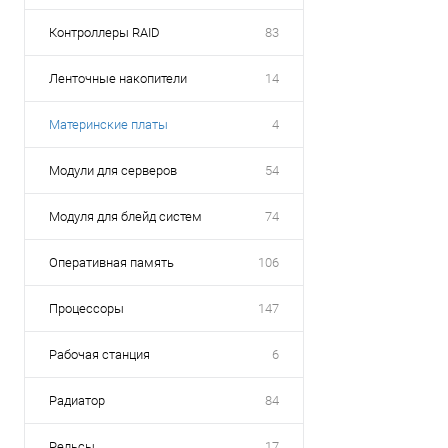
Контроллеры RAID
83
Ленточные накопители
14
Материнские платы
4
Модули для серверов
54
Модуля для блейд систем
74
Оперативная память
106
Процессоры
147
Рабочая станция
6
Радиатор
84
Рельсы
17