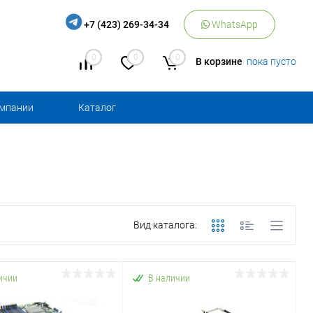
+7 (423) 269-34-34
WhatsApp
0
0
0
В корзине
пока пусто
омпании
Каталог
Вид каталога:
ичии
В наличии