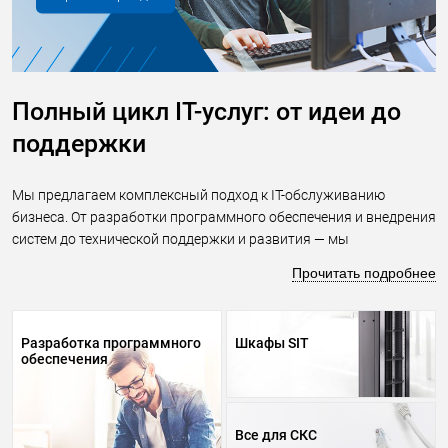
Полный цикл IT-услуг: от идеи до
поддержки
Мы предлагаем комплексный подход к IT-обслуживанию
бизнеса. От разработки программного обеспечения и внедрения
систем до технической поддержки и развития — мы
сопровождаем ваши IT-проекты на всех этапах. Работая с нами,
Прочитать подробнее
вы получаете не просто исполнителя, а стратегического
партнера, который понимает ваши бизнес-цели и предлагает
оптимальные технологические решения.
Разработка программного
Шкафы SIT
обеспечения
Наши услуги включают:
Разработка и внедрение ПО
IT-аутсорсинг и инфраструктурные решения
Все для СКС
Поставка оборудования