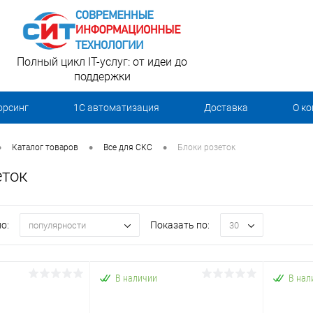
Полный цикл IT-услуг: от идеи до
поддержки
орсинг
1С автоматизация
Доставка
О к
•
•
•
Каталог товаров
Все для СКС
Блоки розеток
еток
о:
Показать по:
популярности
30
В наличии
В нал