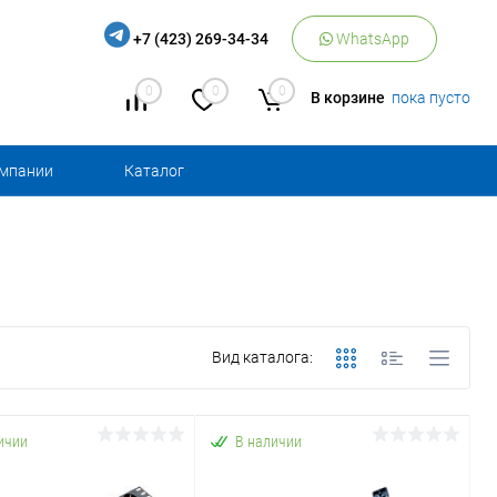
+7 (423) 269-34-34
WhatsApp
0
0
0
В корзине
пока пусто
омпании
Каталог
Вид каталога:
ичии
В наличии