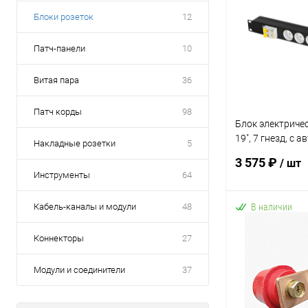
Блоки розеток
12
Патч-панели
10
Витая пара
36
Патч корды
98
Блок электричес
19", 7 гнезд, с 
Накладные розетки
5
без шнура пита
3 575 ₽
/ шт
металлический 
Инструменты
64
Кабель-каналы и модули
48
В наличии
В 
Коннекторы
27
Купить в 1 кл
Модули и соединители
37
В избранное