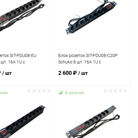
еток SIT-PDU08-EU
Блок розеток SIT-PDU08-C20P
 шт. 16А 1U с
Schuko 8 шт. 16А 1U с
телем 230V
выключателем 230V
₽
2 600 ₽
/ шт
/ шт
ичии
В наличии
В корзину
В корзину
ь в 1 клик
К сравнению
Купить в 1 клик
К сравнению
ранное
В наличии
В избранное
В наличии