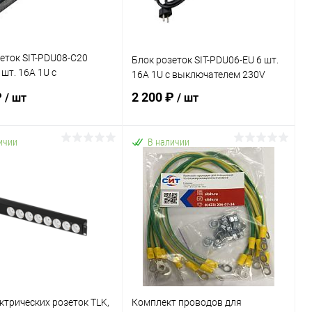
еток SIT-PDU08-C20
Блок розеток SIT-PDU06-EU 6 шт.
 шт. 16А 1U с
16А 1U с выключателем 230V
телем 230V без шнура
₽
2 200 ₽
/ шт
/ шт
ичии
В наличии
В корзину
В корзину
ь в 1 клик
К сравнению
Купить в 1 клик
К сравнению
ранное
В наличии
В избранное
В наличии
ктрических розеток TLK,
Комплект проводов для