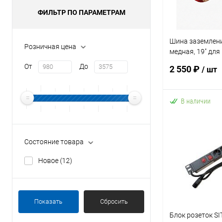
ФИЛЬТР ПО ПАРАМЕТРАМ
Шина заземлени
Розничная цена
медная, 19" для
телекоммуника
От
До
2 550 ₽
/ шт
и стоек
В наличии
В 
Купить в 1 кл
Состояние товара
В избранное
Новое
(12)
Показать
Сбросить
Блок розеток SI