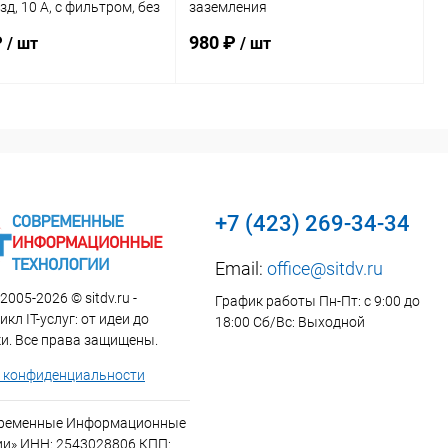
езд, 10 А, с фильтром, без
заземления
теля и предохранителя,
телекоммуникационных шкафов
₽
980 ₽
/ шт
/ шт
В корзину
В корзину
ь в 1 клик
К сравнению
Купить в 1 клик
К сравнению
ранное
В наличии
В избранное
В наличии
+7 (423) 269-34-34
Email:
office@sitdv.ru
2005-2026 © sitdv.ru -
График работы Пн-Пт: с 9:00 до
кл IT-услуг: от идеи до
18:00 Сб/Вс: Выходной
и. Все права защищены.
 конфиденциальности
временные Информационные
ии» ИНН: 2543028806 КПП: