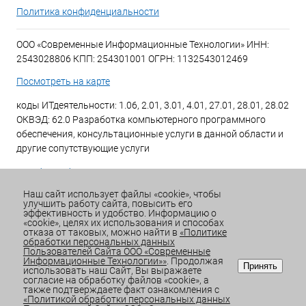
Политика конфиденциальности
ООО «Современные Информационные Технологии» ИНН:
2543028806 КПП: 254301001 ОГРН: 1132543012469
Посмотреть на карте
коды ИТдеятельности: 1.06, 2.01, 3.01, 4.01, 27.01, 28.01, 28.02
ОКВЭД: 62.0 Разработка компьютерного программного
обеспечения, консультационные услуги в данной области и
другие сопутствующие услуги
+7 (423) 269-34-34
Наш сайт использует файлы «cookie», чтобы
улучшить работу сайта, повысить его
Email:
office@sitdv.ru
эффективность и удобство. Информацию о
«cookie», целях их использования и способах
График работы Пн-Пт: с 9:00 до 18:00 Сб/Вс: Выходной
отказа от таковых, можно найти в
«Политике
обработки персональных данных
Пользователей Сайта ООО «Современные
Информационные Технологии»»
. Продолжая
Принять
использовать наш Сайт, Вы выражаете
согласие на обработку файлов «cookie», а
также подтверждаете факт ознакомления с
«Политикой обработки персональных данных