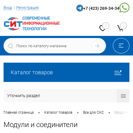
Вход
Регистрация
+7 (423) 269-34-34
0
0
Каталог товаров
Уточнить раздел
•
•
•
Главная страница
Каталог товаров
Все для СКС
Модули и 
Модули и соединители