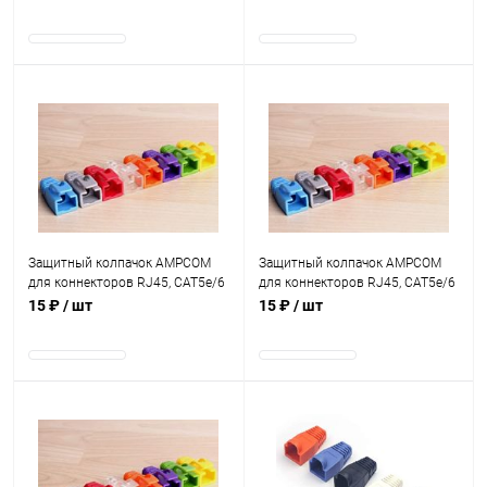
мм2
В наличии
В наличии
Защитный колпачок AMPCOM
Защитный колпачок AMPCOM
для коннекторов RJ45, CAT5e/6
для коннекторов RJ45, CAT5e/6
Красный
Голубой
15 ₽
/ шт
15 ₽
/ шт
В наличии
В наличии