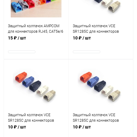
Защитный колпачок AMPCOM
Защитный колпачок VCE
для коннекторов RJ45, CAT5e/6
SR1285C для коннекторов
Серый
RJ45, CAT5e/6 Чёрный
15 ₽
/ шт
10 ₽
/ шт
В наличии
В наличии
Защитный колпачок VCE
Защитный колпачок VCE
SR1285C для коннекторов
SR1285C для коннекторов
RJ45, CAT5e/6 Синий
RJ45, CAT5e/6 Серый
10 ₽
/ шт
10 ₽
/ шт