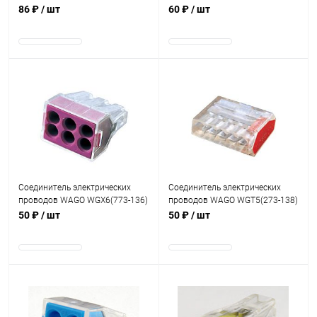
110 IDC безинструментальный
соединение 8 проводов 0.75-2.5
86 ₽
/ шт
60 ₽
/ шт
мм2
В наличии
В наличии
Соединитель электрических
Соединитель электрических
проводов WAGO WGX6(773-136)
проводов WAGO WGT5(273-138)
соединение 6 проводов 0.75-2.5
соединение 5 проводов 1.6-2
50 ₽
/ шт
50 ₽
/ шт
мм2
мм2