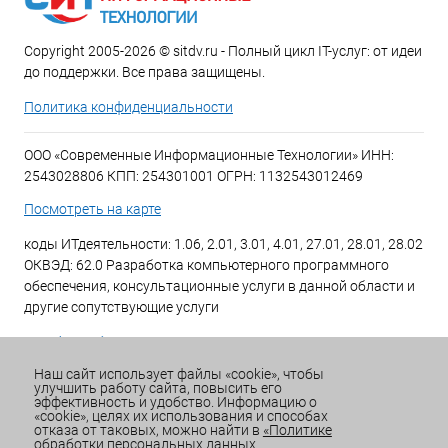
Copyright 2005-2026 © sitdv.ru - Полный цикл IT-услуг: от идеи
до поддержки. Все права защищены.
Политика конфиденциальности
ООО «Современные Информационные Технологии» ИНН:
2543028806 КПП: 254301001 ОГРН: 1132543012469
Посмотреть на карте
коды ИТдеятельности: 1.06, 2.01, 3.01, 4.01, 27.01, 28.01, 28.02
ОКВЭД: 62.0 Разработка компьютерного программного
обеспечения, консультационные услуги в данной области и
другие сопутствующие услуги
+7 (423) 269-34-34
Наш сайт использует файлы «cookie», чтобы
улучшить работу сайта, повысить его
Email:
office@sitdv.ru
эффективность и удобство. Информацию о
«cookie», целях их использования и способах
График работы Пн-Пт: с 9:00 до 18:00 Сб/Вс: Выходной
отказа от таковых, можно найти в
«Политике
обработки персональных данных