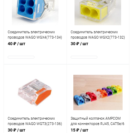
В наличии
В наличии
Соединитель электрических
Соединитель электрических
проводов WAGO WGX4(773-134)
проводов WAGO WGX2(773-132)
соединение 4 проводов 0.75-2.5
соединение 2 проводов 0.75-2.5
40 ₽
/ шт
30 ₽
/ шт
мм2
мм2
В наличии
В наличии
Соединитель электрических
Защитный колпачок AMPCOM
проводов WAGO WGT3(273-136)
для коннекторов RJ45, CAT5e/6
соединение 3 проводов 1.6-2
Прозрачный/Белый
30 ₽
/ шт
15 ₽
/ шт