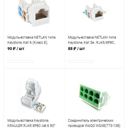
В наличии
В наличии
Модуль-вставка NETLAN типа
Модуль-вставка NETLAN типа
Keystone, Кат.6 (Класс E),
Keystone, Кат.5e , RJ45/8P8C,
250МГц, RJ45/8P8C,
110/KRONE, T568A/B,
90 ₽
/ шт
88 ₽
/ шт
110/KRONE, T568A/B, неэкран
неэкранированный, белый
В наличии
В наличии
Модуль-вставка Keystone,
Соединитель электрических
KRAULER RJ45 8P8C cat.6 90°
проводов WAGO WGX8(773-138)