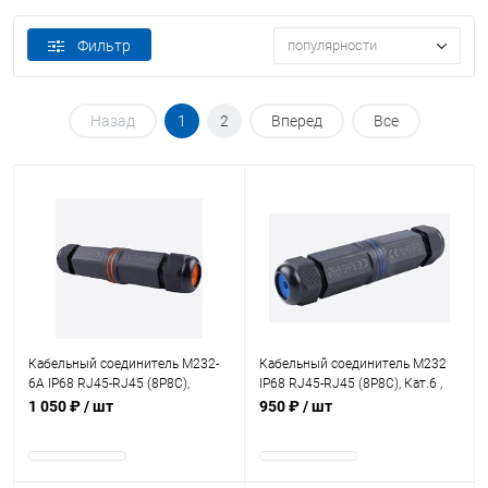
Фильтр
популярности
Назад
1
2
Вперед
Все
В наличии
В наличии
Кабельный соединитель M232-
Кабельный соединитель M232
6A IP68 RJ45-RJ45 (8P8C),
IP68 RJ45-RJ45 (8P8C), Кат.6 ,
Кат.6A , экранированный,
экранированный, черный
1 050 ₽
/ шт
950 ₽
/ шт
черный