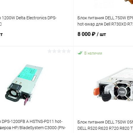
 1200W Delta Electronics DPS-
Блок питания DELL 750W EP
C
hot-swap для Dell R730XD R
8 000 ₽
шт
/ шт
В наличии
В корзину
В корз
 клик
К сравнению
Купить в 1 клик
ое
В наличии
В избранное
 DPS-1200FB A HSTNS-PD11 hot-
Блок питания DELL 750W 05
веров HP/BladeSystem C3000 (PN-
DELL R520 R620 R720 R820 T