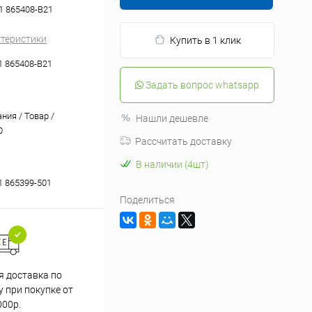
1 865408-B21
ктеристики
Купить в 1 клик
1 865408-B21
Задать вопрос whatsapp
ния / Товар /
Нашли дешевле
0
Рассчитать доставку
В наличии (4шт)
1 865399-501
Поделиться
я доставка по
 при покупке от
000р.