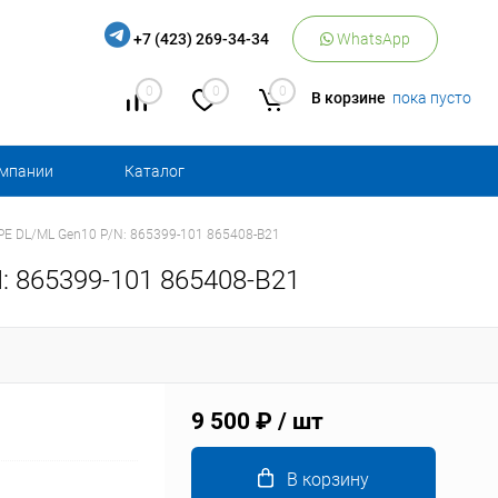
+7 (423) 269-34-34
WhatsApp
0
0
0
В корзине
пока пусто
омпании
Каталог
PE DL/ML Gen10 P/N: 865399-101 865408-B21
: 865399-101 865408-B21
9 500 ₽
/ шт
В корзину