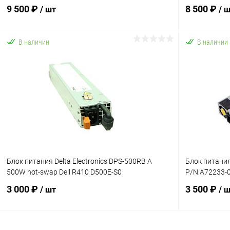
438202-001)
9 500 ₽
8 500 ₽
/ шт
/ 
В наличии
В наличии
В корзину
Купить в 1 клик
К сравнению
Купить в 1
В избранное
В наличии
В избранн
Блок питания Delta Electronics DPS-500RB A
Блок питания
500W hot-swap Dell R410 D500E-S0
P/N:A72233-
3 000 ₽
3 500 ₽
/ шт
/ 