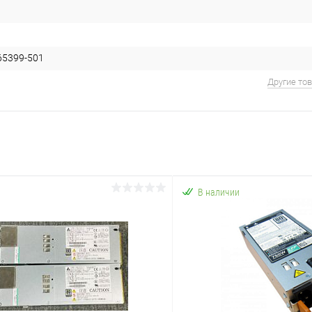
65399-501
Другие то
В наличии