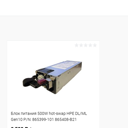
В корзину
Купить в 1 клик
К сравнению
Купить в 1
В избранное
В наличии
В избранн
Блок питания 500W hot-swap HPE DL/ML
Gen10 P/N: 865399-101 865408-B21