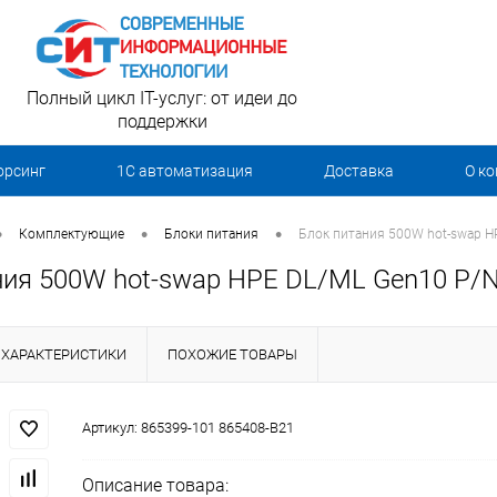
Полный цикл IT-услуг: от идеи до
поддержки
орсинг
1С автоматизация
Доставка
О к
•
•
•
Комплектующие
Блоки питания
Блок питания 500W hot-swap H
ния 500W hot-swap HPE DL/ML Gen10 P/N
ХАРАКТЕРИСТИКИ
ПОХОЖИЕ ТОВАРЫ
Артикул:
865399-101 865408-B21
Описание товара: