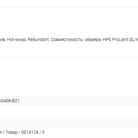
в: Hot-swap, Redundant. Совместимость: серверы HPE ProLiant DL/M
65408-B21
 / Товар / 0014126 / 0