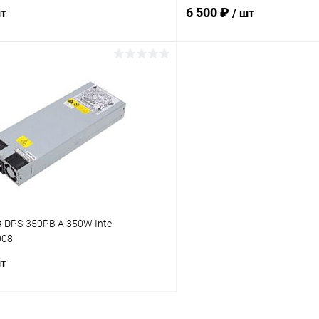
6 500 ₽
шт
/ шт
В корзину
В корз
 клик
К сравнению
Купить в 1 клик
ое
В наличии
В избранное
 DPS-350PB A 350W Intel
008
шт