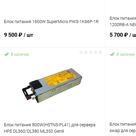
Блок питания
Блок питания 1600W SuperMicro PWS-1K66P-1R
1200RB-A NE
9 500 ₽
5 700 ₽
/ шт
/ 
В наличии
В наличии
В корзину
Купить в 1 клик
К сравнению
Купить в 1
В избранное
В наличии
В избранн
Блок питания
Блок питания 800W(HSTNS-PL41) для сервера
swap для сер
HPE DL360/DL380 ML350 Gen9