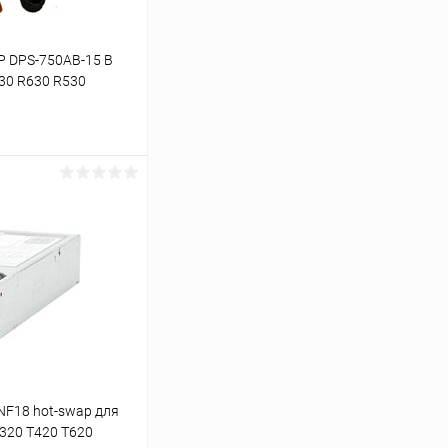
P DPS-750AB-15 B
730 R630 R530
ину
К сравнению
В наличии
NF18 hot-swap для
320 T420 T620