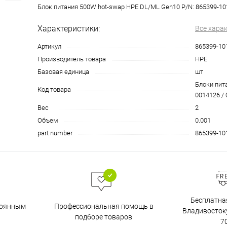
Блок питания 500W hot-swap HPE DL/ML Gen10 P/N: 865399-10
Характеристики:
Все хара
Артикул
865399-10
Производитель товара
HPE
Базовая единица
шт
Блоки пита
Код товара
0014126 / 
Вес
2
Объем
0.001
part number
865399-10
Бесплатна
тоянным
Профессиональная помощь в
Владивостоку
подборе товаров
7