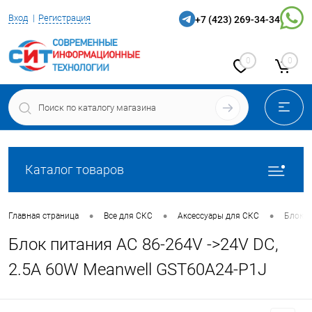
Вход
Регистрация
+7 (423) 269-34-34
0
0
Каталог товаров
•
•
•
Главная страница
Все для СКС
Аксессуары для СКС
Блоки 
Блок питания AC 86-264V ->24V DC,
2.5A 60W Meanwell GST60A24-P1J