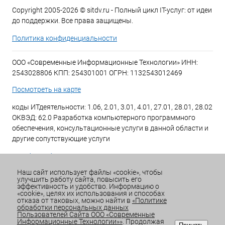
Copyright 2005-2026 © sitdv.ru - Полный цикл IT-услуг: от идеи
до поддержки. Все права защищены.
Политика конфиденциальности
ООО «Современные Информационные Технологии» ИНН:
2543028806 КПП: 254301001 ОГРН: 1132543012469
Посмотреть на карте
коды ИТдеятельности: 1.06, 2.01, 3.01, 4.01, 27.01, 28.01, 28.02
ОКВЭД: 62.0 Разработка компьютерного программного
обеспечения, консультационные услуги в данной области и
другие сопутствующие услуги
+7 (423) 269-34-34
Наш сайт использует файлы «cookie», чтобы
улучшить работу сайта, повысить его
Email:
office@sitdv.ru
эффективность и удобство. Информацию о
«cookie», целях их использования и способах
График работы Пн-Пт: с 9:00 до 18:00 Сб/Вс: Выходной
отказа от таковых, можно найти в
«Политике
обработки персональных данных
Пользователей Сайта ООО «Современные
Информационные Технологии»»
. Продолжая