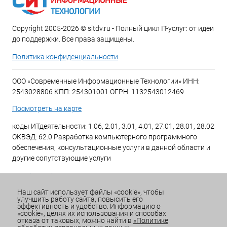
Copyright 2005-2026 © sitdv.ru - Полный цикл IT-услуг: от идеи
до поддержки. Все права защищены.
Политика конфиденциальности
ООО «Современные Информационные Технологии» ИНН:
2543028806 КПП: 254301001 ОГРН: 1132543012469
Посмотреть на карте
коды ИТдеятельности: 1.06, 2.01, 3.01, 4.01, 27.01, 28.01, 28.02
ОКВЭД: 62.0 Разработка компьютерного программного
обеспечения, консультационные услуги в данной области и
другие сопутствующие услуги
+7 (423) 269-34-34
Наш сайт использует файлы «cookie», чтобы
улучшить работу сайта, повысить его
Email:
office@sitdv.ru
эффективность и удобство. Информацию о
«cookie», целях их использования и способах
График работы Пн-Пт: с 9:00 до 18:00 Сб/Вс: Выходной
отказа от таковых, можно найти в
«Политике