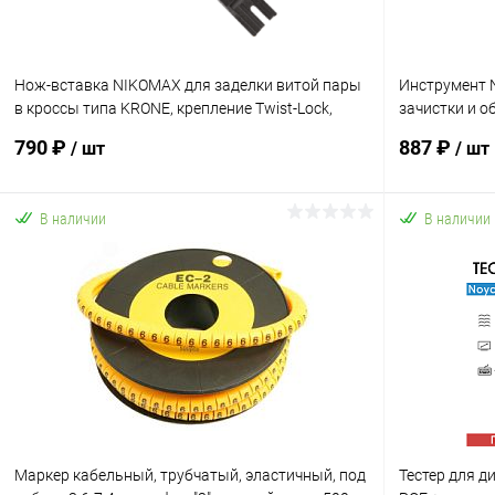
Нож-вставка NIKOMAX для заделки витой пары
Инструмент 
в кроссы типа KRONE, крепление Twist-Lock,
зачистки и о
черная
3,5-9мм с ж
790 ₽
887 ₽
/ шт
/ шт
В наличии
В наличии
В корзину
Купить в 1 клик
К сравнению
Купить в 1
В избранное
В наличии
В избранн
Маркер кабельный, трубчатый, эластичный, под
Тестер для д