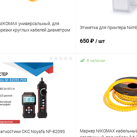
NIKOMAX универсальный, для
Этикетка для принтера Niim
брезки круглых кабелей диаметром
илами
650 ₽
/ шт
В наличии
В корзину
В корз
 клик
К сравнению
Купить в 1 клик
ое
В наличии
В избранное
Маркер NIKOMAX кабельный
иагностики СКС Noyafa NF-8209S