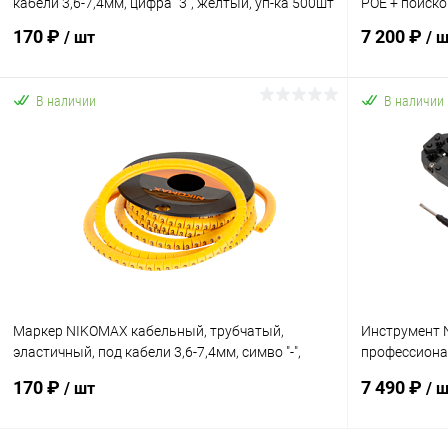
кабели 3,6-7,4мм, цифра "3", желтый, уп-ка 500шт
POE + поиск
170 ₽
7 200 ₽
/ шт
/ 
В наличии
В наличии
В корзину
Купить в 1 клик
К сравнению
Купить в 1
В избранное
В наличии
В избранн
Маркер NIKOMAX кабельный, трубчатый,
Инструмент
эластичный, под кабели 3,6-7,4мм, симво "-",
профессионал
желтый, уп-ка 500ш
храповиком, 
170 ₽
7 490 ₽
/ шт
/ 