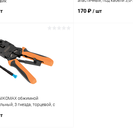
эластичный, под кабели 3,6-7
овик
желтый, уп-ка 500ш
170 ₽
шт
/ шт
В корзину
В корз
 клик
К сравнению
Купить в 1 клик
ое
В наличии
В избранное
 NIKOMAX обжимной
ьный, 3 гнезда, торцевой, с
совместим с коннекто
шт