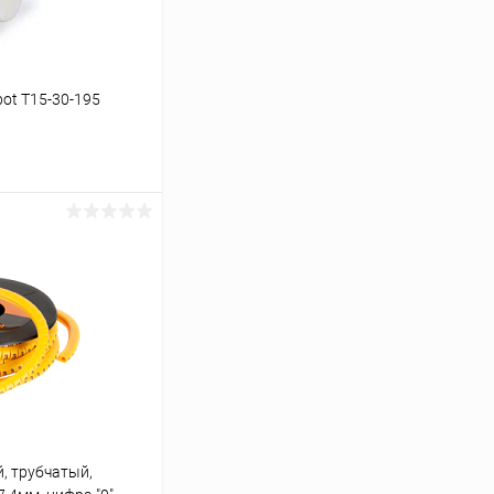
bot T15-30-195
ину
К сравнению
В наличии
, трубчатый,