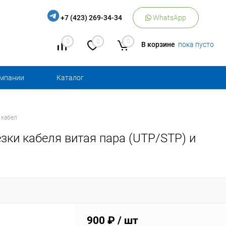
+7 (423) 269-34-34
WhatsApp
0
0
0
В корзине
пока пусто
омпании
Каталог
 кабел
езки кабеля витая пара (UTP/STP) и
900 ₽
/ шт