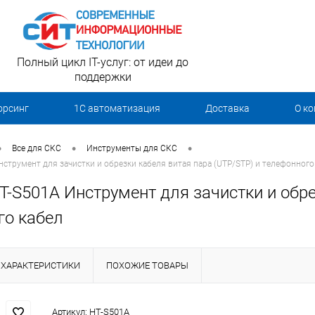
Полный цикл IT-услуг: от идеи до
поддержки
орсинг
1С автоматизация
Доставка
О к
•
•
•
Все для СКС
Инструменты для СКС
Инструмент для зачистки и обрезки кабеля витая пара (UTP/STP) и телефонного
HT-S501A Инструмент для зачистки и обр
го кабел
ХАРАКТЕРИСТИКИ
ПОХОЖИЕ ТОВАРЫ
Артикул:
HT-S501A