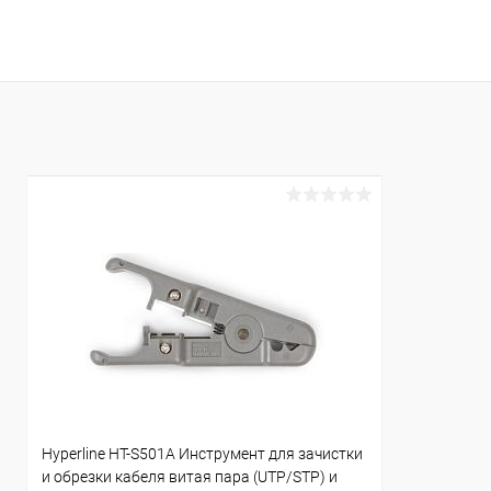
В корзину
Купить в 1 клик
К сравнению
Купить в 1
В избранное
В наличии
В избранн
Hyperline HT-S501A Инструмент для зачистки
и обрезки кабеля витая пара (UTP/STP) и