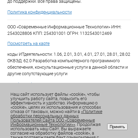
до поддержки. Все права защищены.
Политика конфиденциальности
ООО «Современные Информационные Технологии» ИНН:
2543028806 КПП: 254301001 ОГРН: 1132543012469
Посмотреть на карте
коды ИТдеятельности: 1.06, 2.01, 3.01, 4.01, 27.01, 28.01, 28.02
ОКВЭД: 62.0 Разработка компьютерного программного
обеспечения, консультационные услуги в данной области и
другие сопутствующие услуги
+7 (423) 269-34-34
Наш сайт использует файлы «cookie», чтобы
улучшить работу сайта, повысить его
Email:
office@sitdv.ru
эффективность и удобство. Информацию о
«cookie», целях их использования и способах
График работы Пн-Пт: с 9:00 до 18:00 Сб/Вс: Выходной
отказа от таковых, можно найти в
«Политике
обработки персональных данных
Пользователей Сайта ООО «Современные
Информационные Технологии»»
. Продолжая
Принять
использовать наш Сайт, Вы выражаете
согласие на обработку файлов «cookie», а
также подтверждаете факт ознакомления с