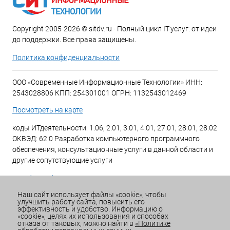
Copyright 2005-2026 © sitdv.ru - Полный цикл IT-услуг: от идеи
до поддержки. Все права защищены.
Политика конфиденциальности
ООО «Современные Информационные Технологии» ИНН:
2543028806 КПП: 254301001 ОГРН: 1132543012469
Посмотреть на карте
коды ИТдеятельности: 1.06, 2.01, 3.01, 4.01, 27.01, 28.01, 28.02
ОКВЭД: 62.0 Разработка компьютерного программного
обеспечения, консультационные услуги в данной области и
другие сопутствующие услуги
+7 (423) 269-34-34
Наш сайт использует файлы «cookie», чтобы
улучшить работу сайта, повысить его
Email:
office@sitdv.ru
эффективность и удобство. Информацию о
«cookie», целях их использования и способах
График работы Пн-Пт: с 9:00 до 18:00 Сб/Вс: Выходной
отказа от таковых, можно найти в
«Политике