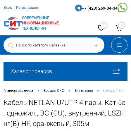
Вход
Регистрация
+7 (423) 269-34-34
0
0
Каталог товаров
•
•
•
Главная страница
Все для СКС
Витая пара
Кабель NETLAN U/
Кабель NETLAN U/UTP 4 пары, Кат.5e
, одножил., BC (CU), внутренний, LSZH
нг(B)-HF, оранжевый, 305м