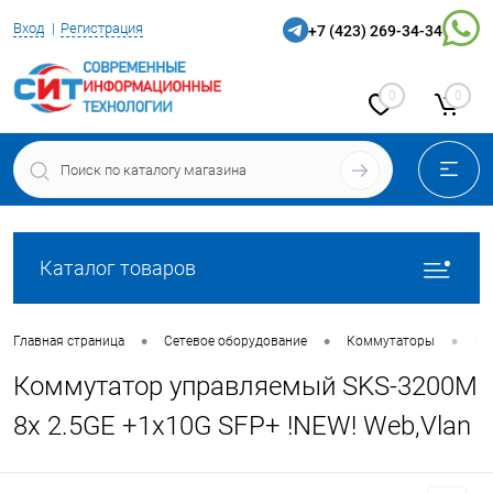
Вход
Регистрация
+7 (423) 269-34-34
0
0
Каталог товаров
•
•
•
Главная страница
Сетевое оборудование
Коммутаторы
Ко
Коммутатор управляемый SKS-3200M
8x 2.5GE +1x10G SFP+ !NEW! Web,Vlan