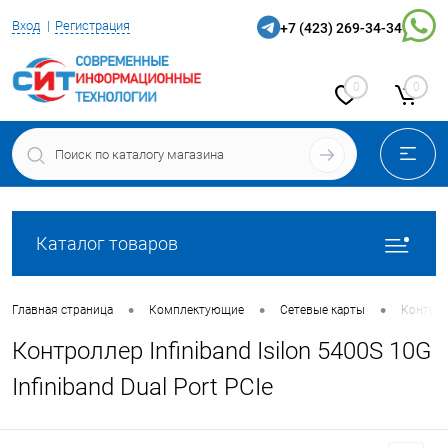
Вход
Регистрация
+7 (423) 269-34-34
0
0
Каталог товаров
•
•
•
Главная страница
Комплектующие
Сетевые карты
Контролл
Контроллер Infiniband Isilon 5400S 10G
Infiniband Dual Port PCIe