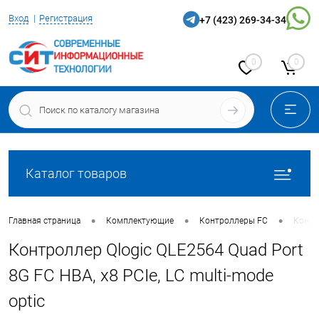
Вход
Регистрация
+7 (423) 269-34-34
0
0
Каталог товаров
•
•
•
Главная страница
Комплектующие
Контроллеры FC
Контро
Контроллер Qlogic QLE2564 Quad Port
8G FC HBA, x8 PCIe, LC multi-mode
optic