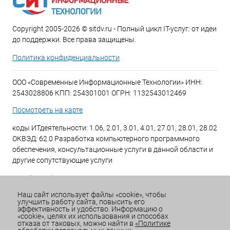
Copyright 2005-2026 © sitdv.ru - Полный цикл IT-услуг: от идеи
до поддержки. Все права защищены.
Политика конфиденциальности
ООО «Современные Информационные Технологии» ИНН:
2543028806 КПП: 254301001 ОГРН: 1132543012469
Посмотреть на карте
коды ИТдеятельности: 1.06, 2.01, 3.01, 4.01, 27.01, 28.01, 28.02
ОКВЭД: 62.0 Разработка компьютерного программного
обеспечения, консультационные услуги в данной области и
другие сопутствующие услуги
+7 (423) 269-34-34
Наш сайт использует файлы «cookie», чтобы
улучшить работу сайта, повысить его
Email:
office@sitdv.ru
эффективность и удобство. Информацию о
«cookie», целях их использования и способах
График работы Пн-Пт: с 9:00 до 18:00 Сб/Вс: Выходной
отказа от таковых, можно найти в
«Политике