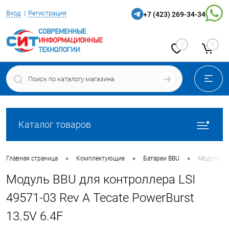
Вход
Регистрация
+7 (423) 269-34-34
0
0
Каталог товаров
•
•
•
Главная страница
Комплектующие
Батареи BBU
Модуль BBU
Модуль BBU для контроллера LSI
49571-03 Rev A Tecate PowerBurst
13.5V 6.4F