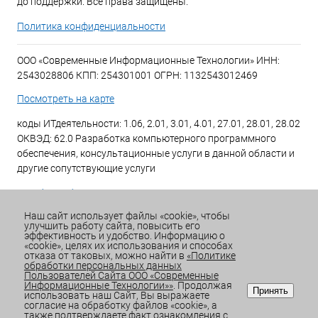
до поддержки. Все права защищены.
Политика конфиденциальности
ООО «Современные Информационные Технологии» ИНН:
2543028806 КПП: 254301001 ОГРН: 1132543012469
Посмотреть на карте
коды ИТдеятельности: 1.06, 2.01, 3.01, 4.01, 27.01, 28.01, 28.02
ОКВЭД: 62.0 Разработка компьютерного программного
обеспечения, консультационные услуги в данной области и
другие сопутствующие услуги
+7 (423) 269-34-34
Наш сайт использует файлы «cookie», чтобы
улучшить работу сайта, повысить его
Email:
office@sitdv.ru
эффективность и удобство. Информацию о
«cookie», целях их использования и способах
График работы Пн-Пт: с 9:00 до 18:00 Сб/Вс: Выходной
отказа от таковых, можно найти в
«Политике
обработки персональных данных
Пользователей Сайта ООО «Современные
Информационные Технологии»»
. Продолжая
Принять
использовать наш Сайт, Вы выражаете
согласие на обработку файлов «cookie», а
также подтверждаете факт ознакомления с