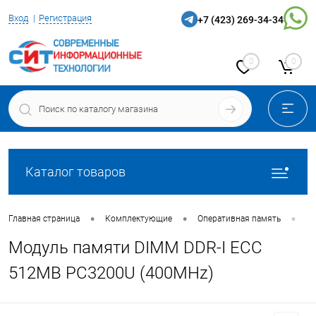
Вход
Регистрация
+7 (423) 269-34-34
0
0
Каталог товаров
•
•
•
Главная страница
Комплектующие
Оперативная память
Мо
Модуль памяти DIMM DDR-I ECC
512MB PC3200U (400MHz)