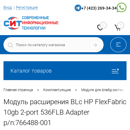
Вход
Регистрация
+7 (423) 269-34-34
0
0
Каталог товаров
•
•
Главная страница
Комплектующие
Модуля для блейд систем
Модуль расширения BLc HP FlexFabric
10gb 2-port 536FLB Adapter
p/n:766488-001