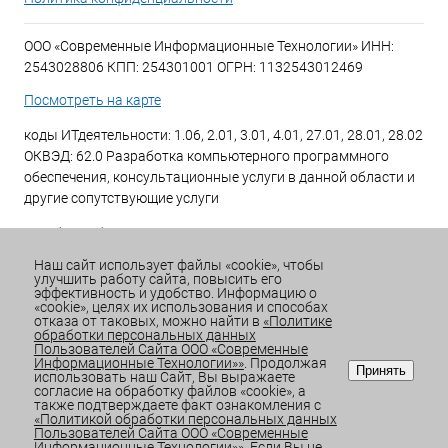
ООО «Современные Информационные Технологии» ИНН:
2543028806 КПП: 254301001 ОГРН: 1132543012469
Посмотреть на карте
коды ИТдеятельности: 1.06, 2.01, 3.01, 4.01, 27.01, 28.01, 28.02
ОКВЭД: 62.0 Разработка компьютерного программного
обеспечения, консультационные услуги в данной области и
другие сопутствующие услуги
+7 (423) 269-34-34
Наш сайт использует файлы «cookie», чтобы
улучшить работу сайта, повысить его
Email:
office@sitdv.ru
эффективность и удобство. Информацию о
«cookie», целях их использования и способах
График работы Пн-Пт: с 9:00 до 18:00 Сб/Вс: Выходной
отказа от таковых, можно найти в
«Политике
обработки персональных данных
Пользователей Сайта ООО «Современные
Информационные Технологии»»
. Продолжая
Принять
использовать наш Сайт, Вы выражаете
согласие на обработку файлов «cookie», а
также подтверждаете факт ознакомления с
«Политикой обработки персональных данных
Пользователей Сайта ООО «Современные
Информационные Технологии»»
. Если Вы не