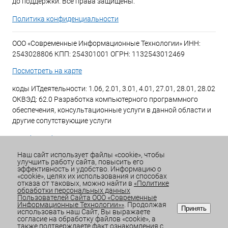
до поддержки. Все права защищены.
Политика конфиденциальности
ООО «Современные Информационные Технологии» ИНН:
2543028806 КПП: 254301001 ОГРН: 1132543012469
Посмотреть на карте
коды ИТдеятельности: 1.06, 2.01, 3.01, 4.01, 27.01, 28.01, 28.02
ОКВЭД: 62.0 Разработка компьютерного программного
обеспечения, консультационные услуги в данной области и
другие сопутствующие услуги
+7 (423) 269-34-34
Наш сайт использует файлы «cookie», чтобы
улучшить работу сайта, повысить его
Email:
office@sitdv.ru
эффективность и удобство. Информацию о
«cookie», целях их использования и способах
График работы Пн-Пт: с 9:00 до 18:00 Сб/Вс: Выходной
отказа от таковых, можно найти в
«Политике
обработки персональных данных
Пользователей Сайта ООО «Современные
Информационные Технологии»»
. Продолжая
Принять
использовать наш Сайт, Вы выражаете
согласие на обработку файлов «cookie», а
также подтверждаете факт ознакомления с