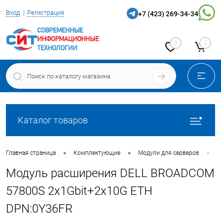
Вход
Регистрация
+7 (423) 269-34-34
0
0
Каталог товаров
•
•
•
Главная страница
Комплектующие
Модули для серверов
М
Модуль расширения DELL BROADCOM
57800S 2x1Gbit+2x10G ETH
DPN:0Y36FR