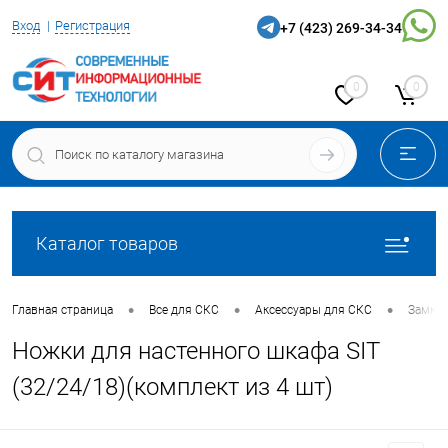
Вход
Регистрация
+7 (423) 269-34-34
0
0
Каталог товаров
•
•
•
Главная страница
Все для СКС
Аксессуары для СКС
Замки,
Ножки для настенного шкафа SIT
(32/24/18)(комплект из 4 шт)