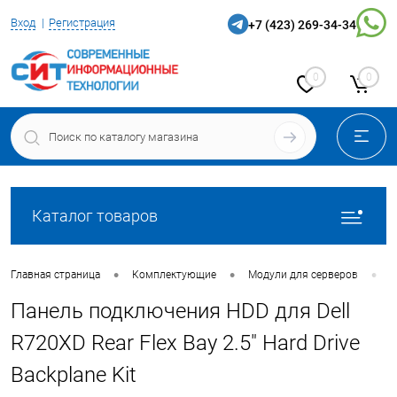
Вход
Регистрация
+7 (423) 269-34-34
0
0
Каталог товаров
•
•
•
Главная страница
Комплектующие
Модули для серверов
П
Панель подключения HDD для Dell
R720XD Rear Flex Bay 2.5" Hard Drive
Backplane Kit