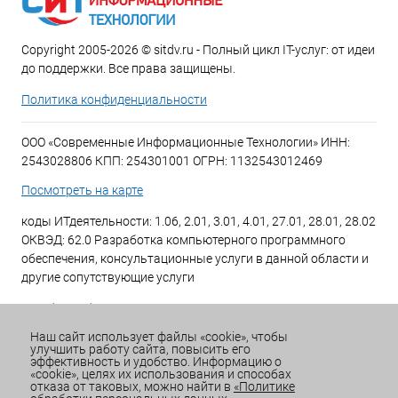
Copyright 2005-2026 © sitdv.ru - Полный цикл IT-услуг: от идеи
до поддержки. Все права защищены.
Политика конфиденциальности
ООО «Современные Информационные Технологии» ИНН:
2543028806 КПП: 254301001 ОГРН: 1132543012469
Посмотреть на карте
коды ИТдеятельности: 1.06, 2.01, 3.01, 4.01, 27.01, 28.01, 28.02
ОКВЭД: 62.0 Разработка компьютерного программного
обеспечения, консультационные услуги в данной области и
другие сопутствующие услуги
+7 (423) 269-34-34
Наш сайт использует файлы «cookie», чтобы
улучшить работу сайта, повысить его
Email:
office@sitdv.ru
эффективность и удобство. Информацию о
«cookie», целях их использования и способах
График работы Пн-Пт: с 9:00 до 18:00 Сб/Вс: Выходной
отказа от таковых, можно найти в
«Политике