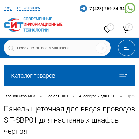
Вход
Регистрация
+7 (423) 269-34-34
0
0
Каталог товаров
•
•
•
Главная страница
Все для СКС
Аксессуары для СКС
Органа
Панель щеточная для ввода проводов
SIT-SBP01 для настенных шкафов
черная