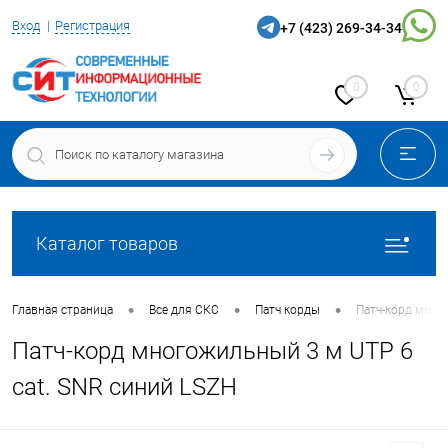
Вход
Регистрация
+7 (423) 269-34-34
0
0
Каталог товаров
•
•
•
Главная страница
Все для СКС
Патч корды
Патч-корд мног
Патч-корд многожильный 3 м UTP 6
cat. SNR синий LSZH