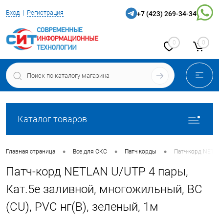
Вход
Регистрация
+7 (423) 269-34-34
0
0
Каталог товаров
•
•
•
Главная страница
Все для СКС
Патч корды
Патч-корд NETLA
Патч-корд NETLAN U/UTP 4 пары,
Кат.5е заливной, многожильный, BC
(CU), PVC нг(B), зеленый, 1м