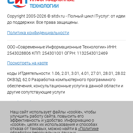
Copyright 2005-2026 © sitdv.ru - Полный цикл IT-услуг: от идеи
до поддержки. Все права защищены.
Политика конфиденциальности
ООО «Современные Информационные Технологии» ИНН:
2543028806 КПП: 254301001 ОГРН: 1132543012469
Посмотреть на карте
коды ИТдеятельности: 1.06, 2.01, 3.01, 4.01, 27.01, 28.01, 28.02
ОКВЭД: 62.0 Разработка компьютерного программного
обеспечения, консультационные услуги в данной области и
другие сопутствующие услуги
+7 (423) 269-34-34
Наш сайт использует файлы «cookie», чтобы
улучшить работу сайта, повысить его
Email:
office@sitdv.ru
эффективность и удобство. Информацию о
«cookie», целях их использования и способах
График работы Пн-Пт: с 9:00 до 18:00 Сб/Вс: Выходной
отказа от таковых, можно найти в
«Политике
обработки персональных данных