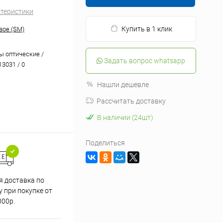
ктеристики
Купить в 1 клик
ое (SM)
ы оптические /
Задать вопрос whatsapp
13031 / 0
Нашли дешевле
Рассчитать доставку
В наличии (24шт)
Поделиться
я доставка по
 при покупке от
000р.