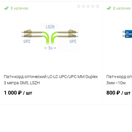
В наличии
В наличии
В корзину
Купить в 1 клик
К сравнению
Купить в 1
В избранное
В наличии
В избранн
Патч-корд оптический LC-LC UPC/UPC MM Duplex
Патч-корд оп
3 метра OM5, LSZH
3мм --10м
1 000 ₽
800 ₽
/ шт
/ шт
В корзину