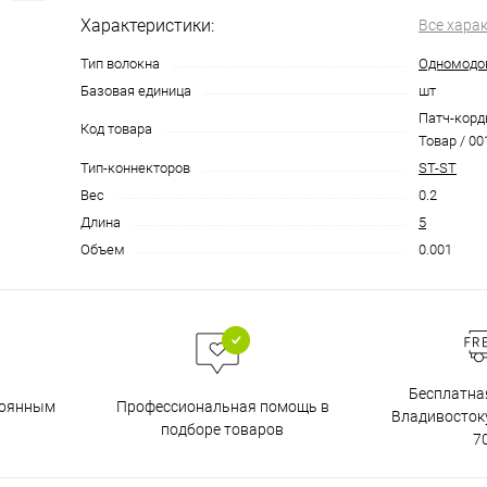
Характеристики:
Все хара
Тип волокна
Одномодов
Базовая единица
шт
Патч-корд
Код товара
Товар / 00
Тип-коннекторов
ST-ST
Вес
0.2
Длина
5
Объем
0.001
Бесплатна
тоянным
Профессиональная помощь в
Владивостоку
подборе товаров
7