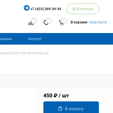
+7 (423) 269-34-34
WhatsApp
0
0
0
В корзине
пока пусто
омпании
Каталог
ический ST-ST UPС SM Simplex 5 м.
450 ₽
/ шт
В корзину