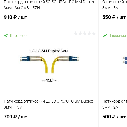
Патч-корд оптический SC-SC UPC/UPC MM Duplex
Оптический п
3мм --3м OM3, LSZH
3мм --5м
910 ₽
550 ₽
/ шт
/ шт
В наличии
В наличии
В корзину
Купить в 1 клик
К сравнению
Купить в 1
В избранное
В наличии
В избранн
Патч-корд оптический LC-LC UPC/UPC SM Duplex
Патчкорд оп
3мм --15м
3мм --2м
700 ₽
500 ₽
/ шт
/ шт