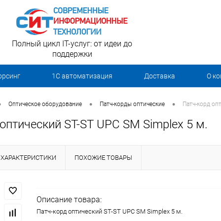
Полный цикл IT-услуг: от идеи до
поддержки
орсинг
1С автоматизация
Доставка
О к
•
•
•
Оптическое оборудование
Патч-корды оптические
Патч-корд опт
оптический ST-ST UPС SM Simplex 5 м.
ХАРАКТЕРИСТИКИ
ПОХОЖИЕ ТОВАРЫ
Описание товара:
Патч-корд оптический ST-ST UPС SM Simplex 5 м.