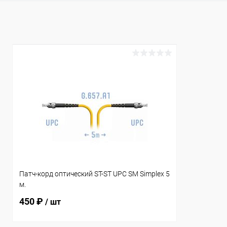
Купить в 1 клик
К сравнению
Купить в 1
В избранное
В наличии
В избранн
Патч-корд оптический ST-ST UPС SM Simplex 5
м.
450 ₽
/ шт