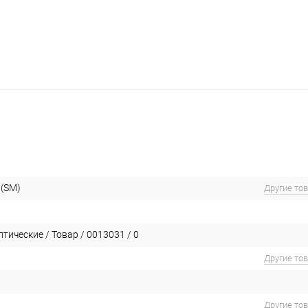
(SM)
Другие то
тические / Товар / 0013031 / 0
Другие то
Другие то