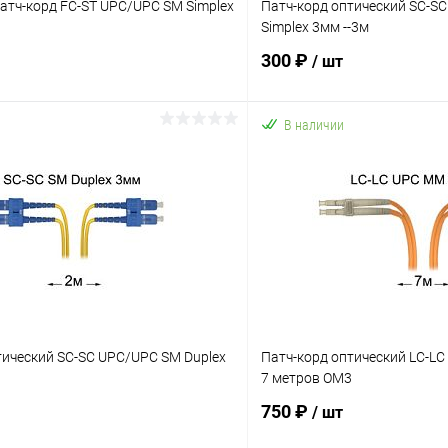
атч-корд FC-ST UPC/UPC SM Simplex
Патч-корд оптический SC-S
Simplex 3мм --3м
300 ₽
/ шт
В наличии
В корзину
В корз
 клик
К сравнению
Купить в 1 клик
ое
В наличии
В избранное
тический SC-SC UPC/UPC SM Duplex
Патч-корд оптический LC-L
7 метров OM3
750 ₽
/ шт