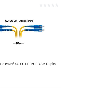
В корзину
В корз
 клик
К сравнению
Купить в 1 клик
ое
В наличии
В избранное
тический SC-SC UPC/UPC SM Duplex
В корзину