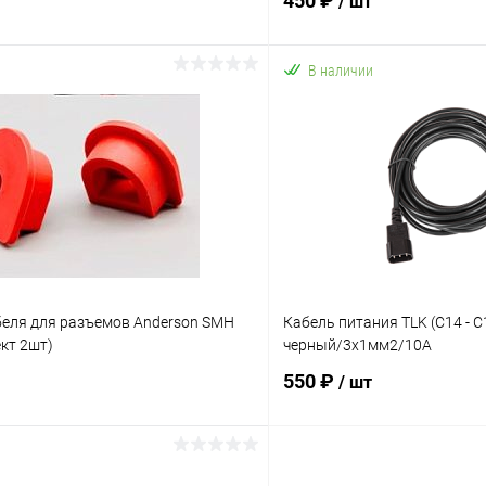
450 ₽
/ шт
В наличии
В корзину
В корз
 клик
К сравнению
Купить в 1 клик
ое
В наличии
В избранное
беля для разъемов Anderson SMH
Кабель питания TLK (С14 - С
кт 2шт)
черный/3x1мм2/10А
550 ₽
/ шт
В корзину
В корз