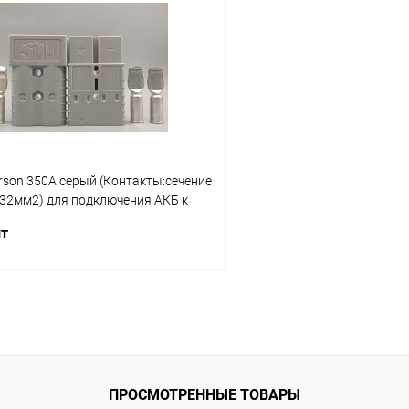
 клик
К сравнению
Купить в 1 клик
ое
В наличии
В избранное
son 350A cерый (Контакты:сечение
132мм2) для подключения АКБ к
шт
В корзину
 клик
К сравнению
ое
В наличии
ПРОСМОТРЕННЫЕ ТОВАРЫ