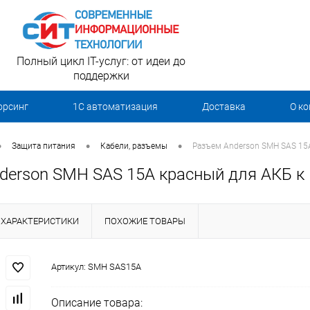
Полный цикл IT-услуг: от идеи до
поддержки
орсинг
1С автоматизация
Доставка
О к
•
•
•
Защита питания
Кабели, разъемы
Разъем Anderson SMH SAS 15A
derson SMH SAS 15A красный для АКБ к 
ХАРАКТЕРИСТИКИ
ПОХОЖИЕ ТОВАРЫ
Артикул:
SMH SAS15A
Описание товара: