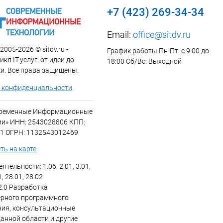
+7 (423) 269-34-34
Email:
office@sitdv.ru
2005-2026 © sitdv.ru -
График работы Пн-Пт: с 9:00 до
кл IT-услуг: от идеи до
18:00 Сб/Вс: Выходной
и. Все права защищены.
 конфиденциальности
временные Информационные
ии» ИНН: 2543028806 КПП:
1 ОГРН: 1132543012469
ть на карте
ятельности: 1.06, 2.01, 3.01,
1, 28.01, 28.02
2.0 Разработка
рного программного
ния, консультационные
данной области и другие