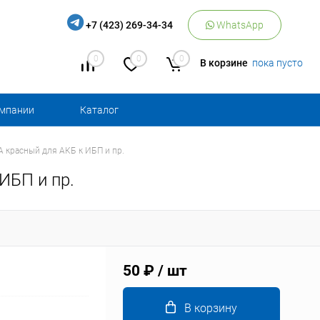
+7 (423) 269-34-34
WhatsApp
0
0
0
В корзине
пока пусто
омпании
Каталог
 красный для АКБ к ИБП и пр.
ИБП и пр.
50 ₽
/ шт
В корзину