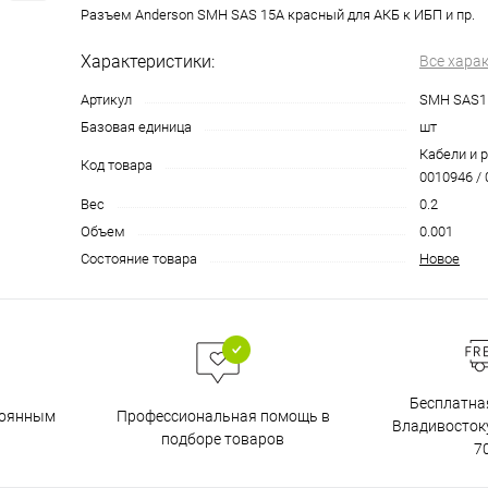
Разъем Anderson SMH SAS 15A красный для АКБ к ИБП и пр.
Характеристики:
Все хара
Артикул
SMH SAS1
Базовая единица
шт
Кабели и 
Код товара
0010946 / 
Вес
0.2
Объем
0.001
Состояние товара
Новое
Бесплатна
тоянным
Профессиональная помощь в
Владивостоку
подборе товаров
7