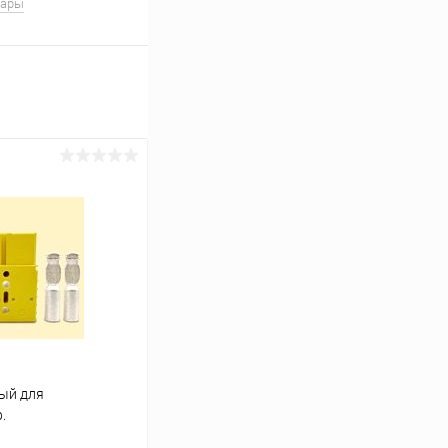
вары
ый для
.