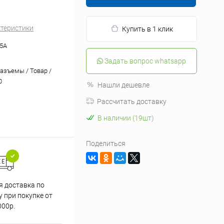
ктеристики
Купить в 1 клик
5A
Задать вопрос whatsapp
разъемы / Товар /
0
Нашли дешевле
Рассчитать доставку
В наличии (19шт)
Поделиться
я доставка по
 при покупке от
000р.