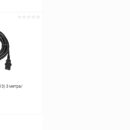
ину
К сравнению
В наличии
13) 3 метра/
ину