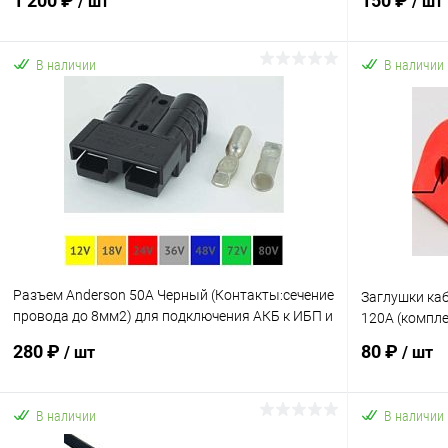
1 200 ₽
150 ₽
/ шт
/ шт
В наличии
В наличии
В корзину
Купить в 1 клик
К сравнению
Купить в 1
В избранное
В наличии
В избранн
Разъем Anderson 50A Черный (Контакты:сечение
Заглушки ка
провода до 8мм2) для подключения АКБ к ИБП и
120A (компле
пр.
280 ₽
80 ₽
/ шт
/ шт
В наличии
В наличии
В корзину