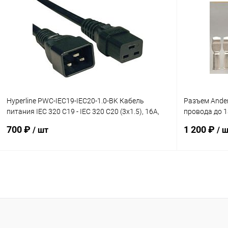
Купить в 1 клик
К сравнению
Купить в 1
В избранное
В наличии
В избранн
Hyperline PWC-IEC19-IEC20-1.0-BK Кабель
Разъем Ander
питания IEC 320 C19 - IEC 320 C20 (3x1.5), 16A,
провода до 
прямая вилка
ИБП и пр.
700 ₽
1 200 ₽
/ шт
/ 
В корзину
Купить в 1 клик
К сравнению
Купить в 1
В избранное
В наличии
В избранн