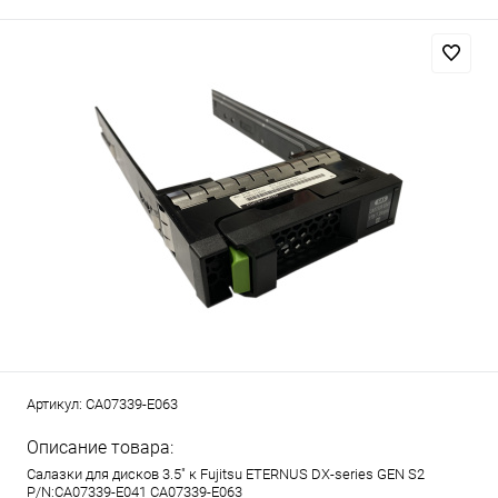
Артикул:
CA07339-E063
Описание товара:
Салазки для дисков 3.5" к Fujitsu ETERNUS DX-series GEN S2
P/N:CA07339-E041 CA07339-E063