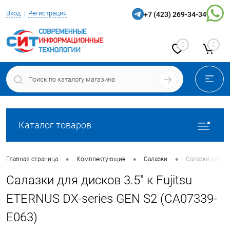
Вход
Регистрация
+7 (423) 269-34-34
0
0
Каталог товаров
•
•
•
Главная страница
Комплектующие
Салазки
Салазки для ди
Салазки для дисков 3.5" к Fujitsu
ETERNUS DX-series GEN S2 (CA07339-
E063)