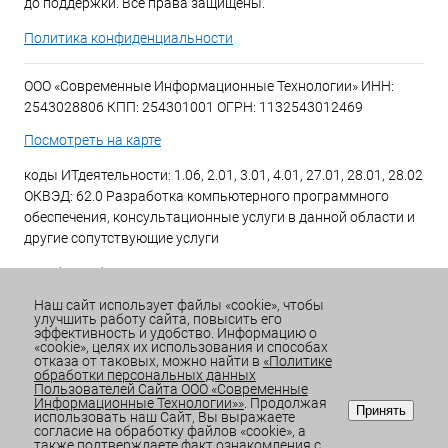
до поддержки. Все права защищены.
Политика конфиденциальности
ООО «Современные Информационные Технологии» ИНН:
2543028806 КПП: 254301001 ОГРН: 1132543012469
Посмотреть на карте
коды ИТдеятельности: 1.06, 2.01, 3.01, 4.01, 27.01, 28.01, 28.02
ОКВЭД: 62.0 Разработка компьютерного программного
обеспечения, консультационные услуги в данной области и
другие сопутствующие услуги
+7 (423) 269-34-34
Наш сайт использует файлы «cookie», чтобы
улучшить работу сайта, повысить его
Email:
office@sitdv.ru
эффективность и удобство. Информацию о
«cookie», целях их использования и способах
График работы Пн-Пт: с 9:00 до 18:00 Сб/Вс: Выходной
отказа от таковых, можно найти в
«Политике
обработки персональных данных
Пользователей Сайта ООО «Современные
Информационные Технологии»»
. Продолжая
Принять
использовать наш Сайт, Вы выражаете
согласие на обработку файлов «cookie», а
также подтверждаете факт ознакомления с