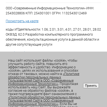
ООО «Современные Информационные Технологии» ИНН:
2543028806 КПП: 254301001 ОГРН: 1132543012469
Посмотреть на карте
коды ИТдеятельности: 1.06, 2.01, 3.01, 4.01, 27.01, 28.01, 28.02
ОКВЭД: 62.0 Разработка компьютерного программного
обеспечения, консультационные услуги в данной области и
другие сопутствующие услуги
+7 (423) 269-34-34
Наш сайт использует файлы «cookie», чтобы
улучшить работу сайта, повысить его
Email:
office@sitdv.ru
эффективность и удобство. Информацию о
«cookie», целях их использования и способах
График работы Пн-Пт: с 9:00 до 18:00 Сб/Вс: Выходной
отказа от таковых, можно найти в
«Политике
обработки персональных данных
Пользователей Сайта ООО «Современные
Информационные Технологии»»
. Продолжая
Принять
использовать наш Сайт, Вы выражаете
согласие на обработку файлов «cookie», а
также подтверждаете факт ознакомления с
«Политикой обработки персональных данных
Пользователей Сайта ООО «Современные
Информационные Технологии»»
. Если Вы не
СРАВНЕНИЕ
0
ИЗБРАННОЕ
0