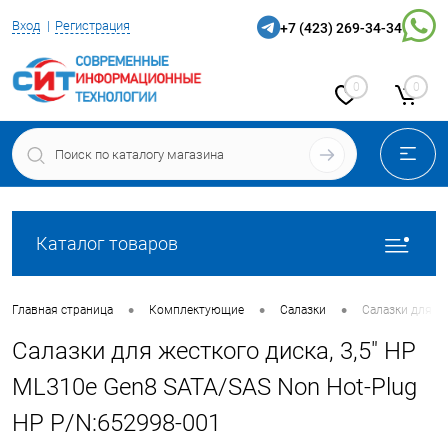
Вход
Регистрация
+7 (423) 269-34-34
0
0
Каталог товаров
•
•
•
Главная страница
Комплектующие
Салазки
Салазки для же
Салазки для жесткого диска, 3,5" HP
ML310e Gen8 SATA/SAS Non Hot-Plug
HP P/N:652998-001