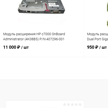
В избранное
В наличии
В избранн
Модуль расширения HP c7000 OnBoard
Модуль расш
Administrator (4K08B5) P/N:407296-001
Dual Port Gig
11 000 ₽
950 ₽
/ шт
/ шт
В корзину
Купить в 1 клик
К сравнению
Купить в 1
В избранное
В наличии
В избранн