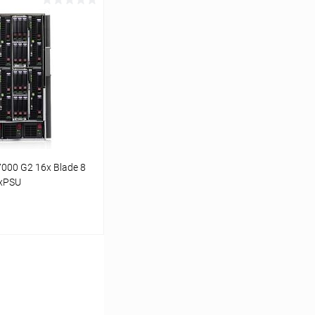
ину
К сравнению
В наличии
00 G2 16x Blade 8
6xPSU
ину
К сравнению