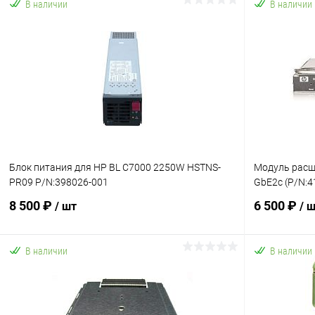
В наличии
В наличии
В корзину
Купить в 1 клик
К сравнению
Купить в 1
В избранное
В наличии
В избранн
Блок питания для HP BL C7000 2250W HSTNS-
Модуль расши
PR09 P/N:398026-001
GbE2c (P/N:4
8 500 ₽
6 500 ₽
/ шт
/ 
В наличии
В наличии
В корзину
Купить в 1 клик
К сравнению
Купить в 1