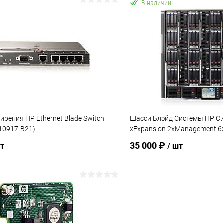
В наличии
В корзину
В корз
 клик
К сравнению
Купить в 1 клик
ое
В наличии
В избранное
рения HP Ethernet Blade Switch
Шасси Блэйд Системы HP C70
10917-B21)
xExpansion 2xManagement 
35 000 ₽
шт
/ шт
В корзину
В корз
 клик
К сравнению
Купить в 1 клик