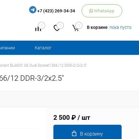
+7 (423) 269-34-34
WhatsApp
0
0
0
В корзине
пока пусто
омпании
Каталог
oliant BL460C G6 Dual Socket1366/12 DDR-3/2x2.5"
66/12 DDR-3/2x2.5"
2 500 ₽
/ шт
В корзину