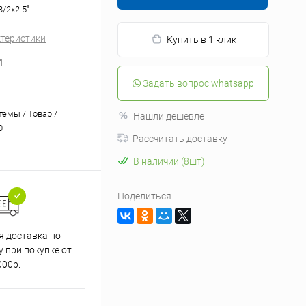
/2x2.5"
ктеристики
Купить в 1 клик
1
Задать вопрос whatsapp
темы / Товар /
Нашли дешевле
0
Рассчитать доставку
В наличии (8шт)
Поделиться
я доставка по
 при покупке от
000р.