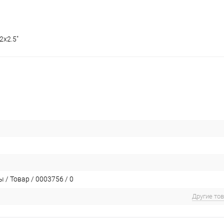
2x2.5"
 / Товар / 0003756 / 0
Другие то