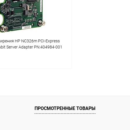
ое
В наличии
В избранное
ирения HP NC326m PCI-Express
abit Server Adapter PN:404984-001
В корзину
 клик
К сравнению
ое
В наличии
ПРОСМОТРЕННЫЕ ТОВАРЫ