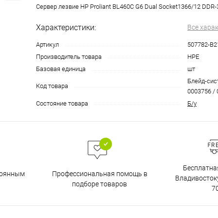
Сервер лезвие HP Proliant BL460C G6 Dual Socket1366/12 DDR-3
Характеристики:
Все хара
Артикул
507782-B2
Производитель товара
HPE
Базовая единица
шт
Блейд-сис
Код товара
0003756 / 
Состояние товара
Б/у
Бесплатна
тоянным
Профессиональная помощь в
Владивостоку
подборе товаров
7