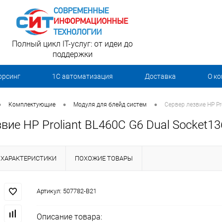
Полный цикл IT-услуг: от идеи до
поддержки
орсинг
1С автоматизация
Доставка
О к
•
•
•
Комплектующие
Модуля для блейд систем
Сервер лезвие HP Pr
вие HP Proliant BL460C G6 Dual Socket13
ХАРАКТЕРИСТИКИ
ПОХОЖИЕ ТОВАРЫ
Артикул:
507782-B21
Описание товара: