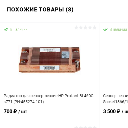
ПОХОЖИЕ ТОВАРЫ (8)
В наличии
В наличии
Радиатор для сервер-лезвие HP Proliant BL460C
Сервер лезви
s771 (PN:455274-101)
Socket1366/1
700 ₽
3 500 ₽
/ шт
/ 