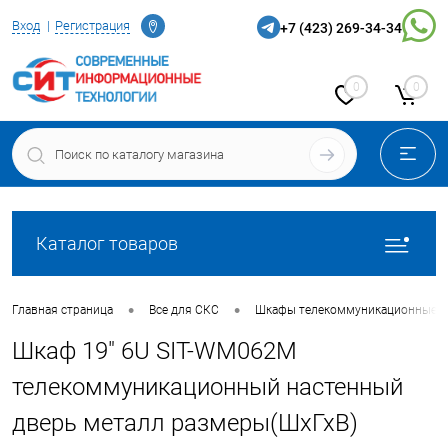
Определение
Вход
Регистрация
+7 (423) 269-34-34
0
0
Каталог товаров
•
•
Главная страница
Все для СКС
Шкафы телекоммуникационные
Шкаф 19" 6U SIT-WM062M
телекоммуникационный настенный
дверь металл размеры(ШхГхВ)