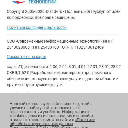
Copyright 2005-2026 © sitdv.ru - Полный цикл IT-услуг: от идеи
до поддержки. Все права защищены.
Политика конфиденциальности
ООО «Современные Информационные Технологии» ИНН:
2543028806 КПП: 254301001 ОГРН: 1132543012469
Посмотреть на карте
коды ИТдеятельности: 1.06, 2.01, 3.01, 4.01, 27.01, 28.01, 28.02
ОКВЭД: 62.0 Разработка компьютерного программного
обеспечения, консультационные услуги в данной области и
другие сопутствующие услуги
+7 (423) 269-34-34
Наш сайт использует файлы «cookie», чтобы
улучшить работу сайта, повысить его
Email:
office@sitdv.ru
эффективность и удобство. Информацию о
«cookie», целях их использования и способах
График работы Пн-Пт: с 9:00 до 18:00 Сб/Вс: Выходной
отказа от таковых, можно найти в
«Политике
обработки персональных данных
Пользователей Сайта ООО «Современные