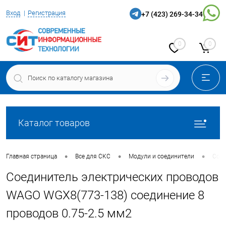
Вход
Регистрация
+7 (423) 269-34-34
0
0
Каталог товаров
•
•
•
Главная страница
Все для СКС
Модули и соединители
Соед
Соединитель электрических проводов
WAGO WGX8(773-138) соединение 8
проводов 0.75-2.5 мм2