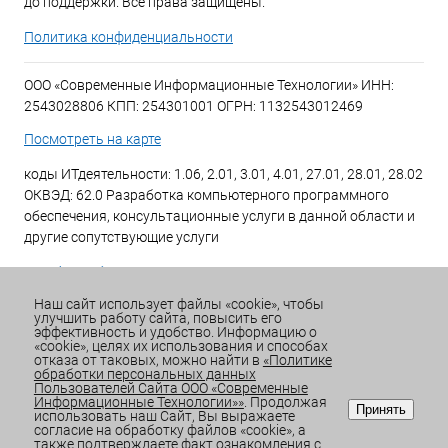
до поддержки. Все права защищены.
Политика конфиденциальности
ООО «Современные Информационные Технологии» ИНН:
2543028806 КПП: 254301001 ОГРН: 1132543012469
Посмотреть на карте
коды ИТдеятельности: 1.06, 2.01, 3.01, 4.01, 27.01, 28.01, 28.02
ОКВЭД: 62.0 Разработка компьютерного программного
обеспечения, консультационные услуги в данной области и
другие сопутствующие услуги
+7 (423) 269-34-34
Наш сайт использует файлы «cookie», чтобы
улучшить работу сайта, повысить его
Email:
office@sitdv.ru
эффективность и удобство. Информацию о
«cookie», целях их использования и способах
График работы Пн-Пт: с 9:00 до 18:00 Сб/Вс: Выходной
отказа от таковых, можно найти в
«Политике
обработки персональных данных
Пользователей Сайта ООО «Современные
Информационные Технологии»»
. Продолжая
Принять
использовать наш Сайт, Вы выражаете
согласие на обработку файлов «cookie», а
также подтверждаете факт ознакомления с