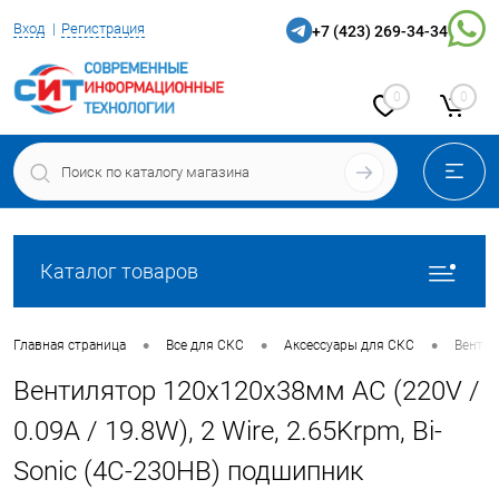
Вход
Регистрация
+7 (423) 269-34-34
0
0
Каталог товаров
•
•
•
Главная страница
Все для СКС
Аксессуары для СКС
Венти
Вентилятор 120x120x38мм AC (220V /
0.09A / 19.8W), 2 Wire, 2.65Krpm, Bi-
Sonic (4C-230HB) подшипник