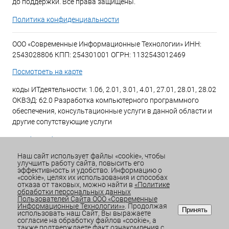
до поддержки. Все права защищены.
Политика конфиденциальности
ООО «Современные Информационные Технологии» ИНН:
2543028806 КПП: 254301001 ОГРН: 1132543012469
Посмотреть на карте
коды ИТдеятельности: 1.06, 2.01, 3.01, 4.01, 27.01, 28.01, 28.02
ОКВЭД: 62.0 Разработка компьютерного программного
обеспечения, консультационные услуги в данной области и
другие сопутствующие услуги
+7 (423) 269-34-34
Наш сайт использует файлы «cookie», чтобы
улучшить работу сайта, повысить его
Email:
office@sitdv.ru
эффективность и удобство. Информацию о
«cookie», целях их использования и способах
График работы Пн-Пт: с 9:00 до 18:00 Сб/Вс: Выходной
отказа от таковых, можно найти в
«Политике
обработки персональных данных
Пользователей Сайта ООО «Современные
Информационные Технологии»»
. Продолжая
Принять
использовать наш Сайт, Вы выражаете
согласие на обработку файлов «cookie», а
также подтверждаете факт ознакомления с