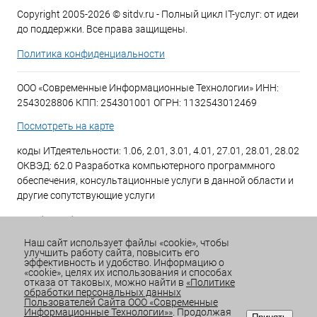
Copyright 2005-2026 © sitdv.ru - Полный цикл IT-услуг: от идеи
до поддержки. Все права защищены.
Политика конфиденциальности
ООО «Современные Информационные Технологии» ИНН:
2543028806 КПП: 254301001 ОГРН: 1132543012469
Посмотреть на карте
коды ИТдеятельности: 1.06, 2.01, 3.01, 4.01, 27.01, 28.01, 28.02
ОКВЭД: 62.0 Разработка компьютерного программного
обеспечения, консультационные услуги в данной области и
другие сопутствующие услуги
+7 (423) 269-34-34
Наш сайт использует файлы «cookie», чтобы
улучшить работу сайта, повысить его
Email:
office@sitdv.ru
эффективность и удобство. Информацию о
«cookie», целях их использования и способах
График работы Пн-Пт: с 9:00 до 18:00 Сб/Вс: Выходной
отказа от таковых, можно найти в
«Политике
обработки персональных данных
Пользователей Сайта ООО «Современные
Информационные Технологии»»
. Продолжая