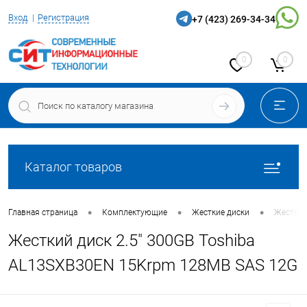
Вход
Регистрация
+7 (423) 269-34-34
0
0
Каталог товаров
•
•
•
Главная страница
Комплектующие
Жесткие диски
Жесткий
Жесткий диск 2.5" 300GB Toshiba
AL13SXB30EN 15Krpm 128MB SAS 12G