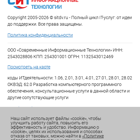
Copyright 2005-2026 © sitdv.ru - Полный цикл IT-услуг: от идеи
до поддержки. Все права защищены.
Политика конфиденциальности
ООО «Современные Информационные Технологии» ИНН:
2543028806 КПП: 254301001 ОГРН: 1132543012469
Посмотреть на карте
коды ИТдеятельности: 1.06, 2.01, 3.01, 4.01, 27.01, 28.01, 28.02
ОКВЭД: 62.0 Разработка компьютерного программного
обеспечения, консультационные услуги в данной области и
другие сопутствующие услуги
+7 (423) 269-34-34
Наш сайт использует файлы «cookie», чтобы
улучшить работу сайта, повысить его
Email:
office@sitdv.ru
эффективность и удобство. Информацию о
«cookie», целях их использования и способах
График работы Пн-Пт: с 9:00 до 18:00 Сб/Вс: Выходной
отказа от таковых, можно найти в
«Политике