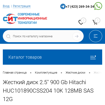
Вход
Регистрация
+7 (423) 269-34-34
0
0
Каталог товаров
•
•
•
Главная страница
Комплектующие
Жесткие диски
Жесткий
Жесткий диск 2.5" 900 Gb Hitachi
HUC101890CSS204 10K 128MB SAS
12G