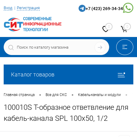
Вход
Регистрация
+7 (423) 269-34-34
0
0
Каталог товаров
•
•
•
Главная страница
Все для СКС
Кабель-каналы и модули
10
100010S Т-образное ответвление для
кабель-канала SPL 100х50, 1/2