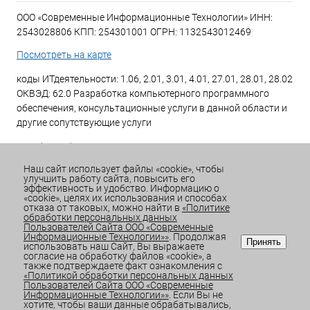
ООО «Современные Информационные Технологии» ИНН:
2543028806 КПП: 254301001 ОГРН: 1132543012469
Посмотреть на карте
коды ИТдеятельности: 1.06, 2.01, 3.01, 4.01, 27.01, 28.01, 28.02
ОКВЭД: 62.0 Разработка компьютерного программного
обеспечения, консультационные услуги в данной области и
другие сопутствующие услуги
+7 (423) 269-34-34
Наш сайт использует файлы «cookie», чтобы
улучшить работу сайта, повысить его
Email:
office@sitdv.ru
эффективность и удобство. Информацию о
«cookie», целях их использования и способах
График работы Пн-Пт: с 9:00 до 18:00 Сб/Вс: Выходной
отказа от таковых, можно найти в
«Политике
обработки персональных данных
Пользователей Сайта ООО «Современные
Информационные Технологии»»
. Продолжая
Принять
использовать наш Сайт, Вы выражаете
согласие на обработку файлов «cookie», а
также подтверждаете факт ознакомления с
«Политикой обработки персональных данных
Пользователей Сайта ООО «Современные
Информационные Технологии»»
. Если Вы не
ИЗБРАННОЕ
0
КОРЗИНА
0
хотите, чтобы ваши данные обрабатывались,