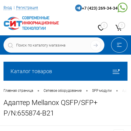
Вход
Регистрация
+7 (423) 269-34-34
0
0
Каталог товаров
•
•
•
Главная страница
Сетевое оборудование
SFP модули
Адап
Адаптер Mellanox QSFP/SFP+
P/N:655874-B21