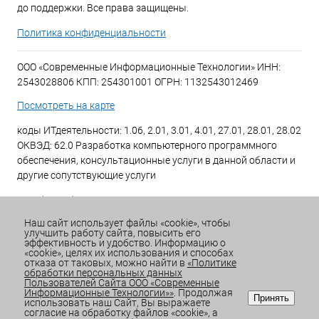
до поддержки. Все права защищены.
Политика конфиденциальности
ООО «Современные Информационные Технологии» ИНН:
2543028806 КПП: 254301001 ОГРН: 1132543012469
Посмотреть на карте
коды ИТдеятельности: 1.06, 2.01, 3.01, 4.01, 27.01, 28.01, 28.02
ОКВЭД: 62.0 Разработка компьютерного программного
обеспечения, консультационные услуги в данной области и
другие сопутствующие услуги
+7 (423) 269-34-34
Наш сайт использует файлы «cookie», чтобы
улучшить работу сайта, повысить его
Email:
office@sitdv.ru
эффективность и удобство. Информацию о
«cookie», целях их использования и способах
График работы Пн-Пт: с 9:00 до 18:00 Сб/Вс: Выходной
отказа от таковых, можно найти в
«Политике
обработки персональных данных
Пользователей Сайта ООО «Современные
Информационные Технологии»»
. Продолжая
Принять
использовать наш Сайт, Вы выражаете
согласие на обработку файлов «cookie», а