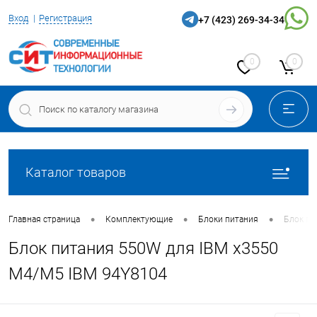
Вход
Регистрация
+7 (423) 269-34-34
0
0
Каталог товаров
•
•
•
Главная страница
Комплектующие
Блоки питания
Блок пи
Блок питания 550W для IBM x3550
M4/M5 IBM 94Y8104