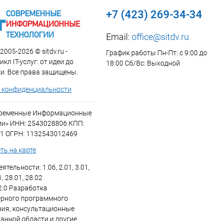
+7 (423) 269-34-34
Email:
office@sitdv.ru
2005-2026 © sitdv.ru -
График работы Пн-Пт: с 9:00 до
кл IT-услуг: от идеи до
18:00 Сб/Вс: Выходной
и. Все права защищены.
 конфиденциальности
временные Информационные
ии» ИНН: 2543028806 КПП:
1 ОГРН: 1132543012469
ть на карте
ятельности: 1.06, 2.01, 3.01,
1, 28.01, 28.02
2.0 Разработка
рного программного
ния, консультационные
данной области и другие