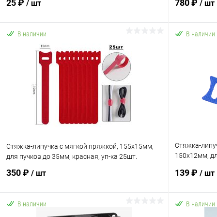
25 ₽
780 ₽
/ шт
/ шт
В наличии
В наличии
В корзину
Купить в 1 клик
К сравнению
Купить в 1
В избранное
В наличии
В избранн
Стяжка-липу
Стяжка-липучка с мягкой пряжкой, 155х15мм,
150х12мм, дл
для пучков до 35мм, красная, уп-ка 25шт.
10шт.
350 ₽
139 ₽
/ шт
/ шт
В наличии
В наличии
В корзину