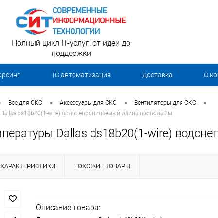
Полный цикл IT-услуг: от идеи до
поддержки
орсинг
1С автоматизация
Доставка
О к
•
•
•
•
Все для СКС
Аксессуары для СКС
Вентиляторы для СКС
Dallas ds18b20(1-wire) водонепроницаемый длина провода 2м.
пературы Dallas ds18b20(1-wire) водон
ХАРАКТЕРИСТИКИ
ПОХОЖИЕ ТОВАРЫ
Описание товара: