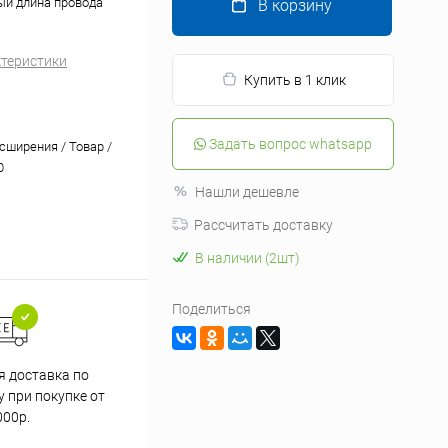
ый длина провода
В корзину
ктеристики
Купить в 1 клик
Задать вопрос whatsapp
сширения / Товар /
0
Нашли дешевле
Рассчитать доставку
В наличии (2шт)
Поделиться
я доставка по
 при покупке от
000р.