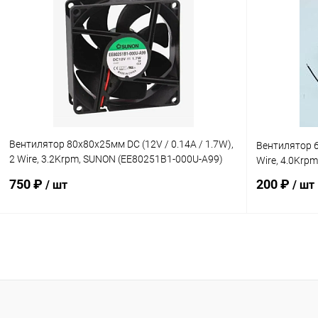
Купить в 1 клик
К сравнению
Купить в 1
В избранное
В наличии
В избранн
Вентилятор 80x80x25мм DC (12V / 0.14A / 1.7W),
Вентилятор 6
2 Wire, 3.2Krpm, SUNON (EE80251B1-000U-A99)
Wire, 4.0Krp
подшипник
750 ₽
200 ₽
/ шт
/ шт
В корзину
Купить в 1 клик
К сравнению
Купить в 1
В избранное
В наличии
В избранн