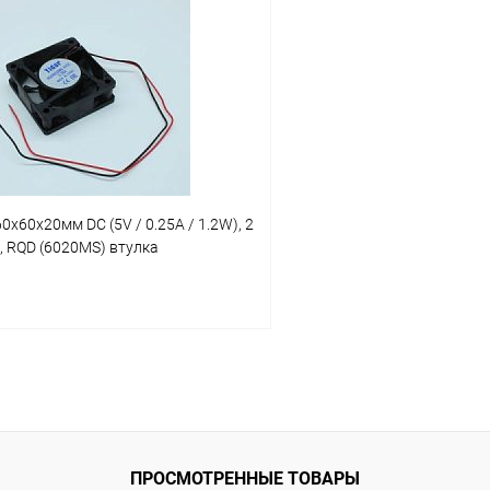
 клик
К сравнению
Купить в 1 клик
ое
В наличии
В избранное
0x60x20мм DC (5V / 0.25A / 1.2W), 2
m, RQD (6020MS) втулка
В корзину
 клик
К сравнению
ое
В наличии
ПРОСМОТРЕННЫЕ ТОВАРЫ