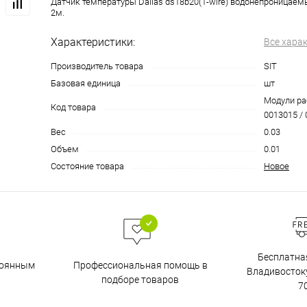
Датчик температуры Dallas ds18b20(1-wire) водонепроницаем
2м.
Характеристики:
Все хара
Производитель товара
SIT
Базовая единица
шт
Модули ра
Код товара
0013015 / 
Вес
0.03
Объем
0.01
Состояние товара
Новое
Бесплатна
тоянным
Профессиональная помощь в
Владивостоку
подборе товаров
7