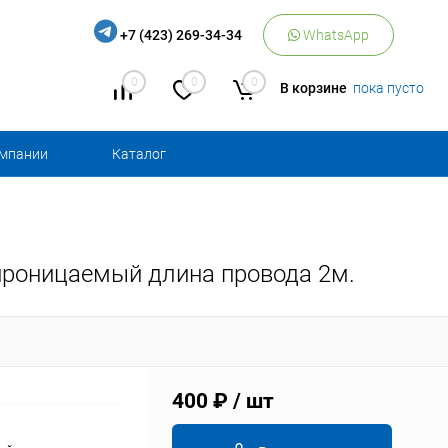
+7 (423) 269-34-34
WhatsApp
0
0
0
В корзине
пока пусто
омпании
Каталог
епроницаемый длина провода 2м.
400 ₽
/ шт