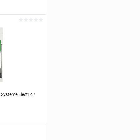
ину
К сравнению
В наличии
ysteme Electric /
ину