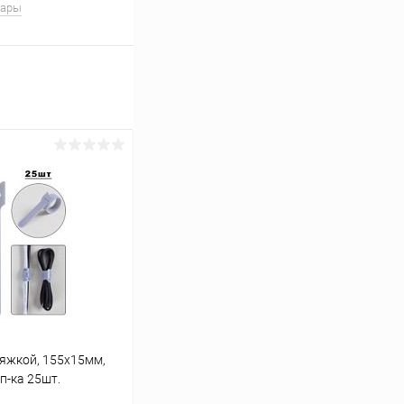
вары
ряжкой, 155х15мм,
уп-ка 25шт.