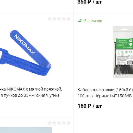
350 ₽
/ шт
В наличии
В корзину
В корз
 клик
К сравнению
Купить в 1 клик
ое
В наличии
В избранное
чка NIKOMAX с мягкой пряжкой,
Кабельные стяжки (150х3.6) S
я пучков до 35мм, синяя, уп-ка
100шт. / Чёрные IMT15036B
160 ₽
/ шт
В корзину
В корз