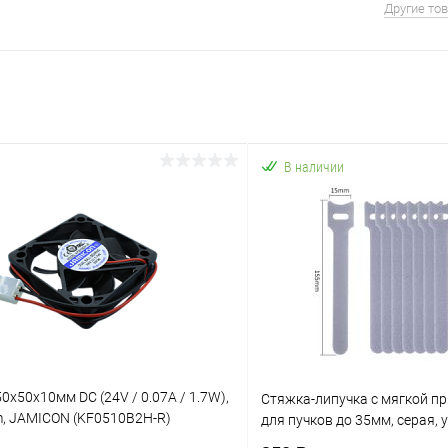
Другие то
В наличии
0x50x10мм DC (24V / 0.07A / 1.7W),
Стяжка-липучка с мягкой п
pm, JAMICON (KF0510B2H-R)
для пучков до 35мм, серая, 