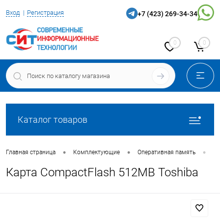
Вход
Регистрация
+7 (423) 269-34-34
0
0
Каталог товаров
•
•
•
Главная страница
Комплектующие
Оперативная память
Ка
Карта CompactFlash 512MB Toshiba