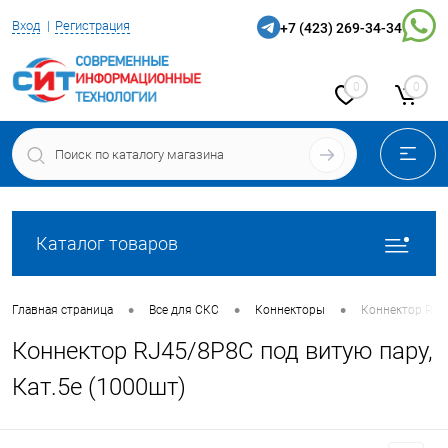
Вход
Регистрация
+7 (423) 269-34-34
0
0
Каталог товаров
•
•
•
Главная страница
Все для СКС
Коннекторы
Коннектор RJ45
Коннектор RJ45/8P8C под витую пару,
Кат.5e (1000шт)