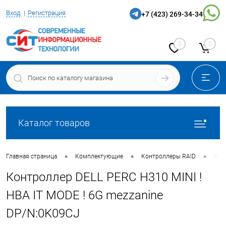
Вход
Регистрация
+7 (423) 269-34-34
0
0
Каталог товаров
•
•
•
Главная страница
Комплектующие
Контроллеры RAID
Кон
Контроллер DELL PERC H310 MINI !
HBA IT MODE ! 6G mezzanine
DP/N:0K09CJ