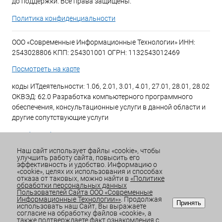
до поддержки. Все права защищены.
Политика конфиденциальности
ООО «Современные Информационные Технологии» ИНН:
2543028806 КПП: 254301001 ОГРН: 1132543012469
Посмотреть на карте
коды ИТдеятельности: 1.06, 2.01, 3.01, 4.01, 27.01, 28.01, 28.02
ОКВЭД: 62.0 Разработка компьютерного программного
обеспечения, консультационные услуги в данной области и
другие сопутствующие услуги
+7 (423) 269-34-34
Наш сайт использует файлы «cookie», чтобы
улучшить работу сайта, повысить его
Email:
office@sitdv.ru
эффективность и удобство. Информацию о
«cookie», целях их использования и способах
График работы Пн-Пт: с 9:00 до 18:00 Сб/Вс: Выходной
отказа от таковых, можно найти в
«Политике
обработки персональных данных
Пользователей Сайта ООО «Современные
Информационные Технологии»»
. Продолжая
Принять
использовать наш Сайт, Вы выражаете
согласие на обработку файлов «cookie», а
также подтверждаете факт ознакомления с