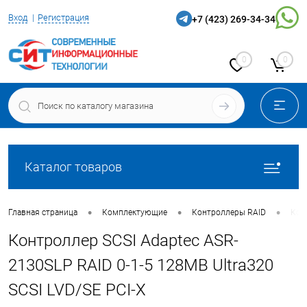
Вход
Регистрация
+7 (423) 269-34-34
0
0
Каталог товаров
•
•
•
Главная страница
Комплектующие
Контроллеры RAID
Конт
Контроллер SCSI Adaptec ASR-
2130SLP RAID 0-1-5 128MB Ultra320
SCSI LVD/SE PCI-X