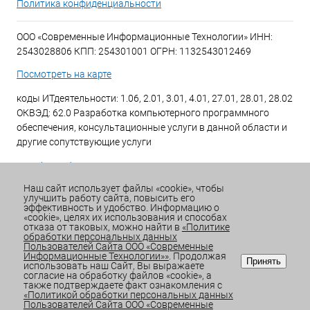
Политика конфиденциальности
ООО «Современные Информационные Технологии» ИНН:
2543028806 КПП: 254301001 ОГРН: 1132543012469
Посмотреть на карте
коды ИТдеятельности: 1.06, 2.01, 3.01, 4.01, 27.01, 28.01, 28.02
ОКВЭД: 62.0 Разработка компьютерного программного
обеспечения, консультационные услуги в данной области и
другие сопутствующие услуги
+7 (423) 269-34-34
Наш сайт использует файлы «cookie», чтобы
улучшить работу сайта, повысить его
Email:
office@sitdv.ru
эффективность и удобство. Информацию о
«cookie», целях их использования и способах
График работы Пн-Пт: с 9:00 до 18:00 Сб/Вс: Выходной
отказа от таковых, можно найти в
«Политике
обработки персональных данных
Пользователей Сайта ООО «Современные
Информационные Технологии»»
. Продолжая
Принять
использовать наш Сайт, Вы выражаете
согласие на обработку файлов «cookie», а
также подтверждаете факт ознакомления с
«Политикой обработки персональных данных
Пользователей Сайта ООО «Современные