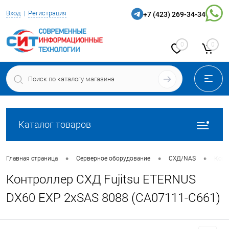
Вход
Регистрация
+7 (423) 269-34-34
0
0
Каталог товаров
•
•
•
Главная страница
Серверное оборудование
СХД/NAS
Конт
Контроллер СХД Fujitsu ETERNUS
DX60 EXP 2xSAS 8088 (CA07111-C661)